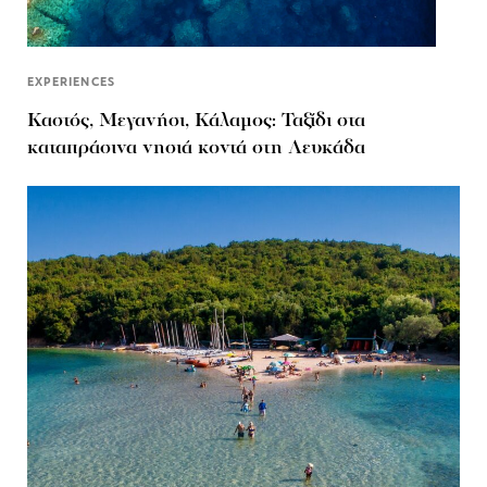
EXPERIENCES
Καστός, Μεγανήσι, Κάλαμος: Ταξίδι στα
καταπράσινα νησιά κοντά στη Λευκάδα