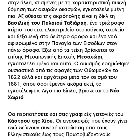
στην άλλη, χτισμένες με τη χαρακτηριστική πυκνή
δόμηση των οχυρών οικισμών, εγκαταλελειμμένη
πια. Αξιοθέατα της ακρόπολης είναι η δίκλιτη
Βασιλική του Παλαιού Ταξιάρχη
, ένα τριώροφο
κτίριο που είχε ελαιοτριβείο στο ισόγειο, σχολείο
και δεξαμενή στο δεύτερο όροφο και ένα ναό
αφιερωμένο στην Παναγία των Εισοδίων στον
πάνω όροφο. Έξω από τα τείχη βρίσκεται το
επίσης Μεσαιωνικής Εποχής
Μεσοχώρι
,
εγκαταλελειμμένο και αυτό. Ο οικισμός ερημώθηκε
ουσιαστικά από τις σφαγές των Οθωμανών το
1822 αλλά και αργότερα μετά τον σεισμό του
1881, όπου όσοι έμεναν ακόμα εκεί, το
εγκατέλειψαν. Λίγο πιο δίπλα, βρίσκεται το
Νέο
Χωριό
.
Θα περπατήσετε και στις γραφικές γειτονιές του
Κάστρου της Χίου
. Οι ανασκαφές που έχουν γίνει
εδώ δείχνουν συνεχή κατοίκηση από τους
Ελληνιστικούς έως τους Πρωτοβυζαντινούς