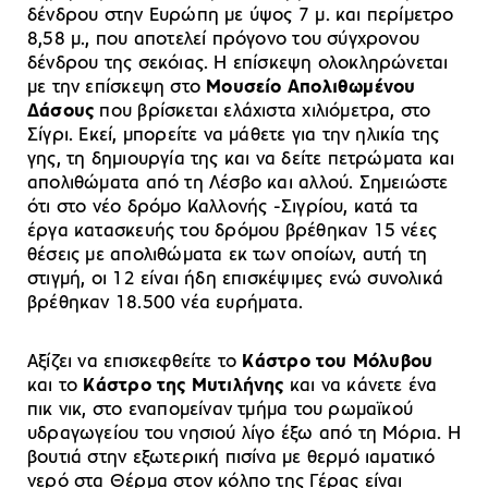
δένδρου στην Ευρώπη με ύψος 7 μ. και περίμετρο
8,58 μ., που αποτελεί πρόγονο του σύγχρονου
δένδρου της σεκόιας. Η επίσκεψη ολοκληρώνεται
με την επίσκεψη στο
Μουσείο Απολιθωμένου
Δάσους
που βρίσκεται ελάχιστα χιλιόμετρα, στο
Σίγρι. Εκεί, μπορείτε να μάθετε για την ηλικία της
γης, τη δημιουργία της και να δείτε πετρώματα και
απολιθώματα από τη Λέσβο και αλλού. Σημειώστε
ότι στο νέο δρόμο Καλλονής -Σιγρίου, κατά τα
έργα κατασκευής του δρόμου βρέθηκαν 15 νέες
θέσεις με απολιθώματα εκ των οποίων, αυτή τη
στιγμή, οι 12 είναι ήδη επισκέψιμες ενώ συνολικά
βρέθηκαν 18.500 νέα ευρήματα.
Αξίζει να επισκεφθείτε το
Κάστρο του Μόλυβου
και το
Κάστρο της
Μυτιλήνης
και να κάνετε ένα
πικ νικ, στο εναπομείναν τμήμα του ρωμαϊκού
υδραγωγείου του νησιού λίγο έξω από τη Μόρια. Η
βουτιά στην εξωτερική πισίνα με θερμό ιαματικό
νερό στα Θέρμα στον κόλπο της Γέρας είναι