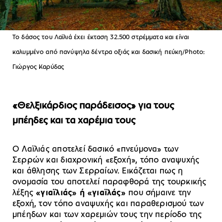
To δάσος του Λαϊλιά έχει έκταση 32.500 στρέμματα και είναι
καλυμμένο από πανύψηλα δέντρα οξιάς και δασική πεύκη/Photo:
Γιώργος Καρύδας
«Θελξικάρδιος παράδεισος» για τους
μπέηδες και τα χαρέμια τους
Ο Λαϊλιάς αποτελεί δασικό «πνεύμονα» των
Σερρών και διαχρονική «εξοχή», τόπο αναψυχής
και άθλησης των Σερραίων. Εικάζεται πως η
ονομασία του αποτελεί παραφθορά της τουρκικής
λέξης
«γιαϊλιάς» ή «γιαϊλάς»
που σήμαινε την
εξοχή, τον τόπο αναψυχής και παραθερισμού των
μπέηδων και των χαρεμιών τους την περίοδο της