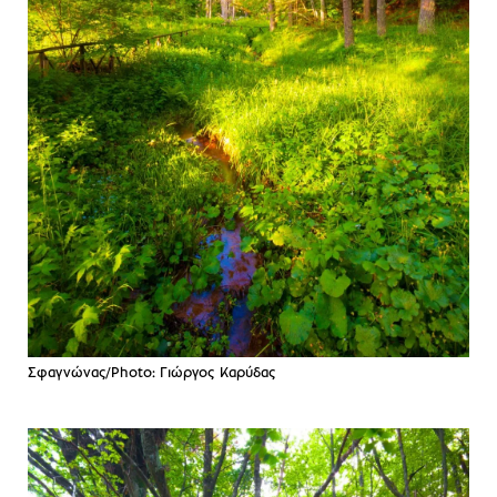
Σφαγνώνας/Photo: Γιώργος Καρύδας