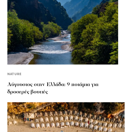
NATURE
Αύγουστος στην Ελλάδα: 9 ποτάμια για
δροσερές βουτιές