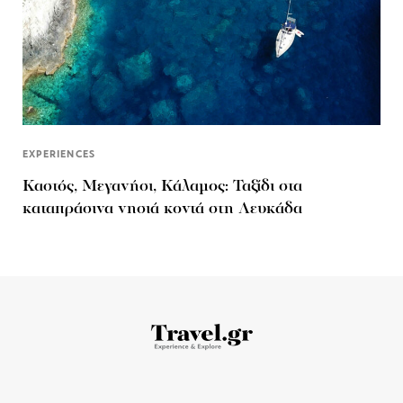
EXPERIENCES
Καστός, Μεγανήσι, Κάλαμος: Ταξίδι στα
καταπράσινα νησιά κοντά στη Λευκάδα