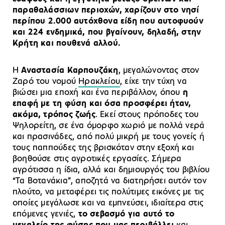
παραθαλάσσιων περιοχών, χαρίζουν στο νησί
περίπου
2.000 αυτόχθονα είδη
που αυτοφυούν
και
224 ενδημικά
, που βγαίνουν, δηλαδή, στην
Κρήτη και πουθενά αλλού.
Η
Αναστασία Καρπουζάκη
, μεγαλώνοντας στον
Ζαρό του νομού
Ηρακλείου
, είχε την τύχη να
βιώσει μια εποχή και ένα περιβάλλον, όπου
η
επαφή με τη φύση και όσα προσφέρει ήταν,
ακόμα,
τρόπος ζωής
. Εκεί στους πρόποδες του
Ψηλορείτη, σε ένα όμορφο χωριό με πολλά νερά
και πρασινάδες, από πολύ μικρή με τους γονείς ή
τους παππούδες της βρισκόταν στην εξοχή και
βοηθούσε στις αγροτικές εργασίες. Σήμερα
αγρότισσα η ίδια, αλλά και δημιουργός του βιβλίου
“Τα Βοτανάκια”, αποζητά να διατηρήσει αυτόν τον
πλούτο, να μεταφέρει τις πολύτιμες εικόνες με τις
οποίες μεγάλωσε και να εμπνεύσει, ιδιαίτερα στις
επόμενες γενιές,
το σεβασμό για αυτό το