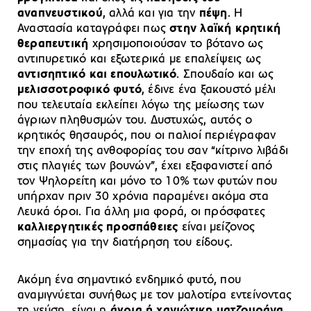
αναπνευστικού
, αλλά και για την
πέψη
. Η
Αναστασία καταγράφει πως
στην λαϊκή κρητική
θεραπευτική
χρησιμοποιούσαν το βότανο ως
αντιπυρετικό και εξωτερικά με επαλείψεις ως
αντισηπτικό και επουλωτικό
. Σπουδαίο και ως
μελισσοτροφικό
φυτό
, έδινε ένα ξακουστό μέλι
που τελευταία εκλείπει λόγω της μείωσης των
άγριων πληθυσμών του. Δυστυχώς, αυτός ο
κρητικός θησαυρός, που οι παλιοί περιέγραφαν
την εποχή της ανθοφορίας του σαν “κίτρινο λιβάδι
στις πλαγιές των βουνών”, έχει εξαφανιστεί από
τον Ψηλορείτη και μόνο το 10% των φυτών που
υπήρχαν πριν 30 χρόνια παραμένει ακόμα στα
Λευκά όροι. Για άλλη μια φορά, οι πρόσφατες
καλλιεργητικές προσπάθειες
είναι μείζονος
σημασίας για την διατήρηση του είδους.
Ακόμη ένα σημαντικό ενδημικό φυτό, που
αναμιγνύεται συνήθως με τον μαλοτίρα εντείνοντας
τη γεύση, είναι η
άγρια ή χανιώτικη ματζουράνα,