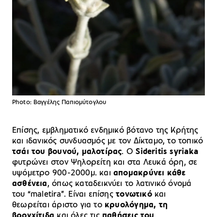
Photo: Βαγγέλης Παπιομύτογλου
Επίσης, εμβληματικό ενδημικό βότανο της Κρήτης
και ιδανικός συνδυασμός με τον Δίκταμο, το τοπικό
τσάι του βουνού, μαλοτίρας
. O
Sideritis syriaka
φυτρώνει στον Ψηλορείτη και στα Λευκά όρη, σε
υψόμετρο 900-2000μ. και
απομακρύνει κάθε
ασθένεια
, όπως καταδεικνύει το λατινικό όνομά
του “maletira”. Είναι επίσης
τονωτικό
και
θεωρείται άριστο για το
κρυολόγημα, τη
βρογχίτιδα
και όλες τις
παθήσεις του