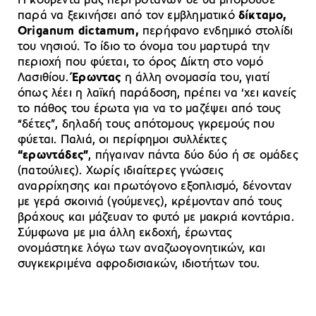
Η κουβέντα μας περί βοτάνων δε θα μπορούσε
παρά να ξεκινήσει από τον εμβληματικό
δίκταμο,
Origanum dictamum,
περήφανο ενδημικό στολίδι
του νησιού. Το ίδιο το όνομα του μαρτυρά την
περιοχή που φύεται, το όρος Δίκτη στο νομό
Λασιθίου.
Έρωντας
η άλλη ονομασία του, γιατί
όπως λέει η λαϊκή παράδοση, πρέπει να ‘χει κανείς
το πάθος του έρωτα για να το μαζέψει από τους
“δέτες”, δηλαδή τους απότομους γκρεμούς που
φύεται. Παλιά, οι περίφημοι συλλέκτες
“ερωντάδες”
, πήγαιναν πάντα δύο δύο ή σε ομάδες
(πατούλιες). Χωρίς ιδιαίτερες γνώσεις
αναρρίχησης και πρωτόγονο εξοπλισμό, δένονταν
με γερά σκοινιά (γούμενες), κρέμονταν από τους
βράχους και μάζευαν το φυτό με μακριά κοντάρια.
Σύμφωνα με μια άλλη εκδοχή, έρωντας
ονομάστηκε λόγω των αναζωογονητικών, και
συγκεκριμένα αφροδισιακών, ιδιοτήτων του.