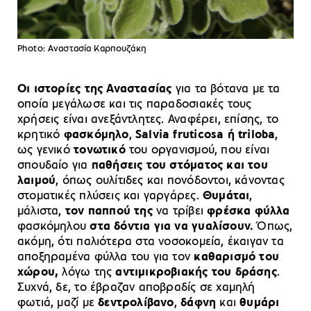
Photo: Αναστασία Καρπουζάκη
Οι ιστορίες της Αναστασίας
για τα βότανα με τα
οποία μεγάλωσε και τις παραδοσιακές τους
χρήσεις είναι ανεξάντλητες. Αναφέρει, επίσης, το
κρητικό
φασκόμηλο
,
Salvia fruticosa ή triloba
,
ως γενικό
τονωτικό
του οργανισμού, που είναι
σπουδαίο για
παθήσεις του
στόματος και του
λαιμού
, όπως ουλίτιδες και πονόδοντοι, κάνοντας
στοματικές πλύσεις και γαργάρες.
Θυμάται
,
μάλιστα,
τον παππού της
να τρίβει
φρέσκα φύλλα
φασκόμηλου
στα δόντια για να γυαλίσουν.
Όπως,
ακόμη, ότι παλιότερα στα νοσοκομεία, έκαιγαν τα
αποξηραμένα φύλλα του για τον
καθαρισμό του
χώρου,
λόγω της
αντιμικροβιακής του δράσης
.
Συχνά, δε, το έβραζαν αποβραδίς σε χαμηλή
φωτιά, μαζί με
δεντρολίβανο
,
δάφνη
και
θυμάρι