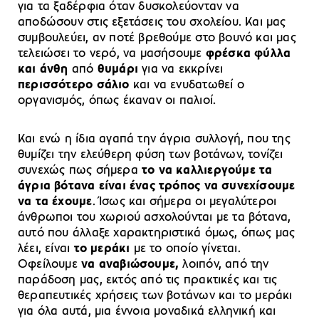
για τα ξαδέρφια όταν δυσκολεύονταν να
αποδώσουν στις εξετάσεις του σχολείου. Και μας
συμβουλεύει, αν ποτέ βρεθούμε στο βουνό και μας
τελειώσει το νερό, να μασήσουμε
φρέσκα φύλλα
και άνθη
από
θυμάρι
για να εκκρίνει
περισσότερο σάλιο
και να ενυδατωθεί ο
οργανισμός, όπως έκαναν οι παλιοί.
Και ενώ η ίδια αγαπά την άγρια συλλογή, που της
θυμίζει την ελεύθερη φύση των βοτάνων, τονίζει
συνεχώς πως σήμερα
το να καλλιεργούμε τα
άγρια βότανα είναι ένας τρόπος να συνεχίσουμε
να τα έχουμε
. Ίσως και σήμερα οι μεγαλύτεροι
άνθρωποι του χωριού ασχολούνται με τα βότανα,
αυτό που άλλαξε χαρακτηριστικά όμως, όπως μας
λέει, είναι
το μεράκι
με το οποίο γίνεται.
Οφείλουμε
να αναβιώσουμε,
λοιπόν, από την
παράδοση μας, εκτός από τις πρακτικές και τις
θεραπευτικές χρήσεις των βοτάνων και το μεράκι
για όλα αυτά, μια έννοια μοναδικά ελληνική και