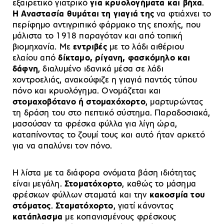
εξαιρετικό γιατρικό
για κρυολογήματα και βήχα
.
Η Αναστασία θυμάται τη γιαγιά της
να φτιάχνει το
περίφημο αντιγριπικό φάρμακο της εποχής, που
μάλιστα το 1918 παραγόταν και από τοπική
βιομηχανία. Με
εντριβές
με το λάδι αιθέριου
ελαίου από
δίκταμο, ρίγανη, φασκόμηλο και
δάφνη
, διαλυμένο ιδανικά μέσα σε λάδι
χοντροελιάς, ανακούφιζε η γιαγιά παντός τύπου
πόνο και κρυολόγημα. Ονομάζεται και
στομαχοβότανο ή στομαχόχορτο
, μαρτυρώντας
τη δράση του στο πεπτικό σύστημα. Παραδοσιακά,
μασούσαν τα φρέσκα φύλλα για λίγη ώρα,
καταπίνοντας το ζουμί τους και αυτό ήταν αρκετό
για να απαλύνει τον πόνο.
Η λίστα με τα διάφορα ονόματα βάση ιδιότητας
είναι μεγάλη.
Στοματόχορτο
, καθώς το μάσημα
φρέσκων φύλλων σταματά και την
κακοσμία του
στόματος
.
Σταματόχορτο
, γιατί κάνοντας
κατάπλασμα
με κοπανισμένους φρέσκους