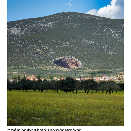
Μεγάλη Δολίνη/Photo: Περικλής Μεράκος