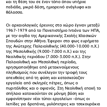
και τη θέση του σε έναν τόπο όπου υπήρχε
πεδιάδα, μικρά δάση, ημιορεινό ανάγλυφο και
θάλασσα.
Οι αρχαιολογικές έρευνες στο χώρο έγιναν μεταξύ
1967-1979 από το Πανεπιστήμιο Ιντιάνα των ΗΠΑ,
με την αιγίδα της Αμερικανικής Σχολής Κλασικών
Σπουδών στην Αθήνα. Έφεραν στο φως ευρήματα
της Ανώτερης Παλαιολιθικής (40.000-10.000 π.Χ.)
της Μεσολιθικής (9.000-7.000 π.Χ.) και της
Νεολιθικής περιόδου (7.000-3.000 π.Χ.). Στην
Παλαιολιθική και Μεσολιθική περίοδο,
χρησιμοποιήθηκε από μετακινούμενους
πληθυσμούς που συνέλεγαν την τροφή τους
απευθείας από τη φύση και κατασκεύαζαν
εργαλεία από σκληρές πέτρες, όπως ο
πυριτόλιθος και ο οψιανός. Στη Νεολιθική εποχή το
σπήλαιο κατοικούνταν σε μόνιμη βάση και
εμφανίστηκαν νέοι τύποι εργαλείων -όπως οι
λεπίδες για δρεπάνια, μυλόπετρες και τσεκουράκια