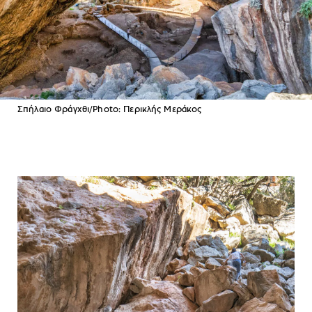
Σπήλαιο Φράγχθι/Photo: Περικλής Μεράκος