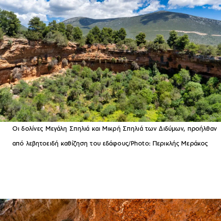
Οι δολίνες Μεγάλη Σπηλιά και Μικρή Σπηλιά των Διδύμων, προήλθαν
από λεβητοειδή καθίζηση του εδάφους/Photo: Περικλής Μεράκος