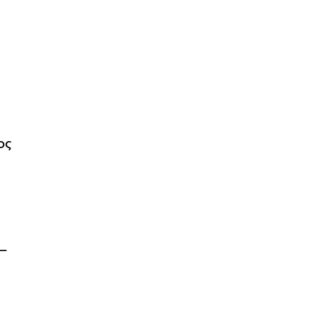
ος
s
 –