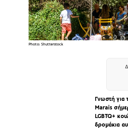
Photo: Shutterstock
Δ
Γνωστή για 
Marais
σήμερ
LGBTQ+ κου
δρομάκια αυ