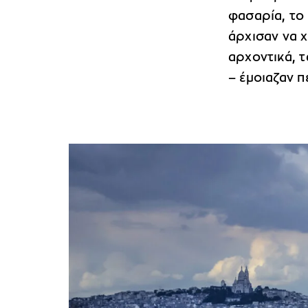
φασαρία, το 
άρχισαν να χ
αρχοντικά, 
– έμοιαζαν π