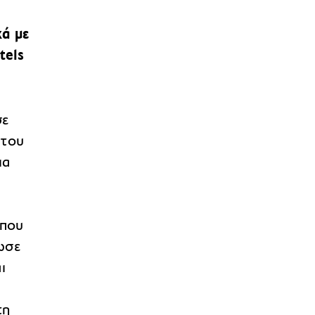
ά με
tels
σε
 του
ια
ν
 που
ωσε
ι
τη