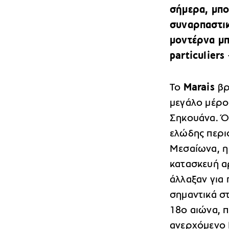
σήμερα, μπ
συναρπαστικ
μοντέρνα μπ
particuliers
Το
Marais
βρ
μεγάλο μέρος
Σηκουάνα. Ό
ελώδης περι
Μεσαίωνα, η
κατασκευή α
άλλαξαν για
σημαντικά στ
18ο αιώνα, 
ανερχόμενο 