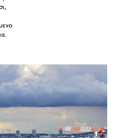
σι,
ύμενο
ια.