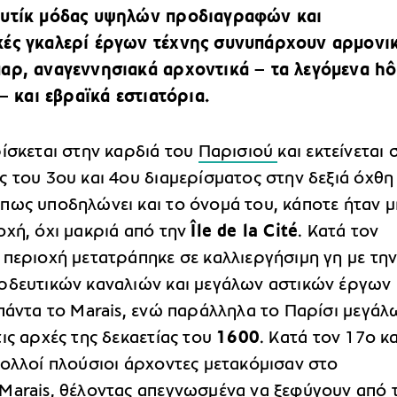
ουτίκ μόδας υψηλών προδιαγραφών και
ές γκαλερί έργων τέχνης συνυπάρχουν αρμονικ
αρ, αναγεννησιακά αρχοντικά – τα λεγόμενα hô
 – και εβραϊκά εστιατόρια.
ίσκεται στην καρδιά του
Παρισιού
και εκτείνεται 
 του 3ου και 4ου διαμερίσματος στην δεξιά όχθη
πως υποδηλώνει και το όνομά του, κάποτε ήταν μ
οχή, όχι μακριά από την
Île de la Cité
. Κατά τον
 περιοχή μετατράπηκε σε καλλιεργήσιμη γη με τη
ρδευτικών καναλιών και μεγάλων αστικών έργων
 πάντα το Marais, ενώ παράλληλα το Παρίσι μεγάλ
ις αρχές της δεκαετίας του
1600
. Κατά τον 17ο κα
πολλοί πλούσιοι άρχοντες μετακόμισαν στο
Marais, θέλοντας απεγνωσμένα να ξεφύγουν από 