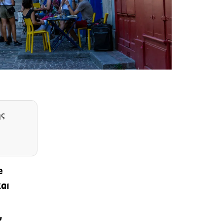
ης
e
αι
,