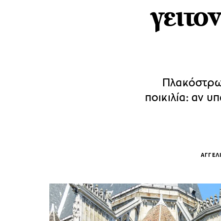
γειτο
Πλακόστρωτ
ποικιλία: αν υ
ΑΓΓΕΛ