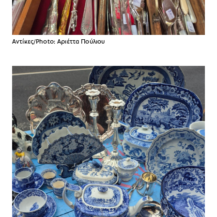
Aντίκες/Photo: Aριέττα Πούλιου