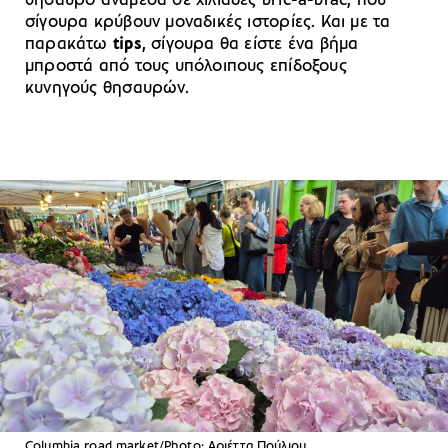
θησαυρό ανάμεσα σε χιλιάδες bric-a-brac, που
σίγουρα κρύβουν μοναδικές ιστορίες. Και με τα
παρακάτω
tips
, σίγουρα θα είστε ένα βήμα
μπροστά από τους υπόλοιπους επίδοξους
κυνηγούς θησαυρών.
Columbia road market/Photo: Aριέττα Πούλιου