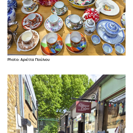
Photo: Aριέττα Πούλιου