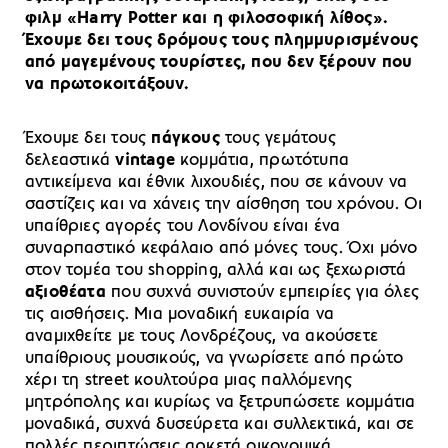
φιλμ «Harry Potter και η φιλοσοφική λίθος».
Έχουμε δει τους δρόμους τους πλημμυρισμένους
από μαγεμένους τουρίστες, που δεν ξέρουν που
να πρωτοκοιτάξουν.
Έχουμε δει τους
πάγκους
τους γεμάτους
δελεαστικά
vintage
κομμάτια, πρωτότυπα
αντικείμενα και έθνικ λιχουδιές, που σε κάνουν να
σαστίζεις και να χάνεις την αίσθηση του χρόνου. Οι
υπαίθριες αγορές του Λονδίνου είναι ένα
συναρπαστικό κεφάλαιο από μόνες τους. Όχι μόνο
στον τομέα του shopping, αλλά και ως ξεχωριστά
αξιοθέατα
που συχνά συνιστούν εμπειρίες για όλες
τις αισθήσεις. Μια μοναδική ευκαιρία να
αναμιχθείτε με τους Λονδρέζους, να ακούσετε
υπαίθριους μουσικούς, να γνωρίσετε από πρώτο
χέρι τη street κουλτούρα μιας παλλόμενης
μητρόπολης και κυρίως να ξετρυπώσετε κομμάτια
μοναδικά, συχνά δυσεύρετα και συλλεκτικά, και σε
πολλές περιπτώσεις αρκετά οικονομικά.