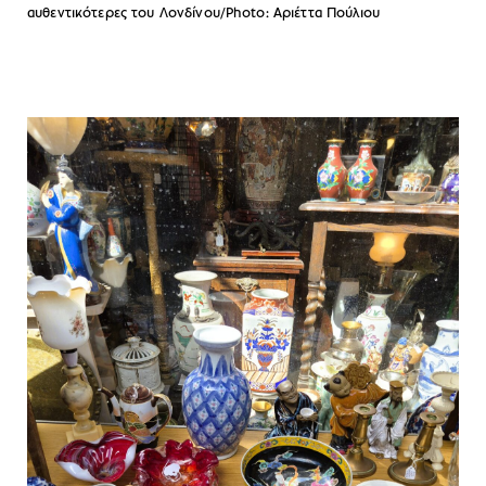
αυθεντικότερες του Λονδίνου/Photo: Aριέττα Πούλιου