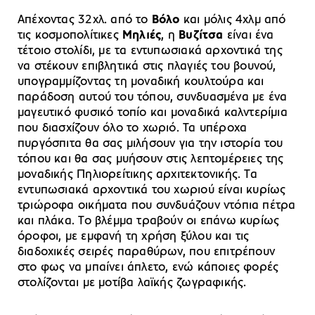
Απέχοντας 32χλ. από το
Βόλο
και μόλις 4χλμ από
τις κοσμοπολίτικες
Μηλιές
, η
Βυζίτσα
είναι ένα
τέτοιο στολίδι, με τα εντυπωσιακά αρχοντικά της
να στέκουν επιβλητικά στις πλαγιές του βουνού,
υπογραμμίζοντας τη μοναδική κουλτούρα και
παράδοση αυτού του τόπου, συνδυασμένα με ένα
μαγευτικό φυσικό τοπίο και μοναδικά καλντερίμια
που διασχίζουν όλο το χωριό. Τα υπέροχα
πυργόσπιτα θα σας μιλήσουν για την ιστορία του
τόπου και θα σας μυήσουν στις λεπτομέρειες της
μοναδικής Πηλιορείτικης αρχιτεκτονικής. Τα
εντυπωσιακά αρχοντικά του χωριού είναι κυρίως
τριώροφα οικήματα που συνδυάζουν ντόπια πέτρα
και πλάκα. Το βλέμμα τραβούν οι επάνω κυρίως
όροφοι, με εμφανή τη χρήση ξύλου και τις
διαδοχικές σειρές παραθύρων, που επιτρέπουν
στο φως να μπαίνει άπλετο, ενώ κάποιες φορές
στολίζονται με μοτίβα λαϊκής ζωγραφικής.