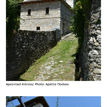
Αρχοντικό Κόντου/ Photo: Αριέττα Πούλιου