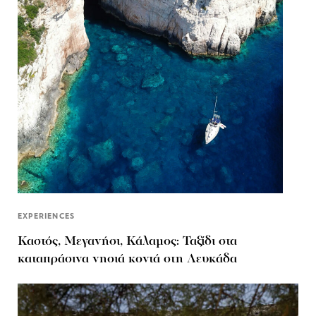
EXPERIENCES
Καστός, Μεγανήσι, Κάλαμος: Ταξίδι στα
καταπράσινα νησιά κοντά στη Λευκάδα