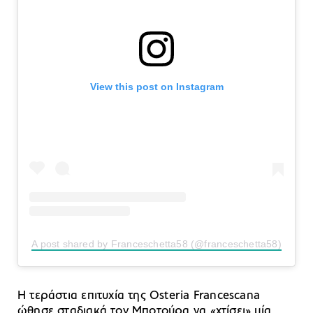
View this post on Instagram
A post shared by Franceschetta58 (@franceschetta58)
Η τεράστια επιτυχία της Osteria Francescana
ώθησε σταδιακά τον Μποτούρα να «χτίσει» μία