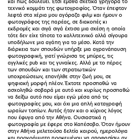
και πώς δουλεύει. Έτσι έμαθα σχετικά γρήγορα το
τεχνικό κομμάτι της φωτογραφίας. Όταν έπεφταν
λεφτά στα χέρια μου αγόραζα φιλμ και ήμουν ο
φωτογράφος της παρέας, σε διακοπές κι
εκδρομές και σιγά σιγά έχτισα μια σχέση η οποία
τότε δεν είχε τίποτα το καλλιτεχνικό αλλά σίγουρα
υποδήλωνε μια αγάπη για το μέσο. Κατά την
διάρκεια των σπουδών υπήρξε μια αγρανάπαυση
φωτογραφική, γιατί γνώρισα τις μπύρες, τις
αγγλικές pub και τις γυναίκες. Αλλά με το πέρας
των σπουδών και των στρατιωτικών
υποχρεώσεων, επανήλθε στην ζωή μου, σε
ψηφιακή μορφή πλέον. Έκτοτε προσπαθώ να
ασχοληθώ σοβαρά με αυτό και κυρίως προσπαθώ
να δείξω αυτό που είμαι εγώ μέσα από τις
φωτογραφίες μου, και όχι μια απλή καταγραφή
ωραίων τοπίων. Αυτός ήταν και ο κύριος λόγος
που έφυγα από την Αθήνα. Ουσιαστικά η
φωτογραφία με έφερε στο Καπέσοβο. Όταν ήμουν
στην Αθήνα μελετούσα δελτία καιρού, ημερολόγια
και προγράμματα προκειμένου να αποφασίσω αν