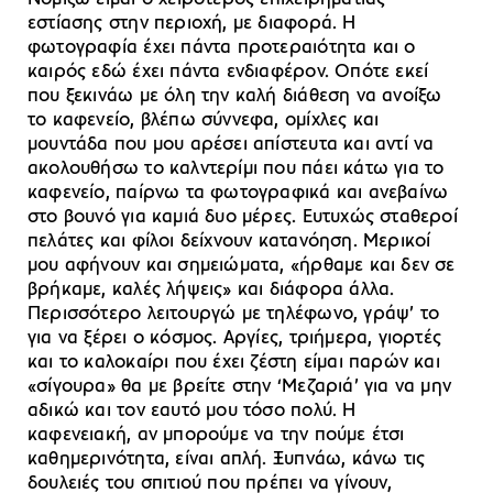
εστίασης στην περιοχή, με διαφορά. Η
φωτογραφία έχει πάντα προτεραιότητα και ο
καιρός εδώ έχει πάντα ενδιαφέρον. Οπότε εκεί
που ξεκινάω με όλη την καλή διάθεση να ανοίξω
το καφενείο, βλέπω σύννεφα, ομίχλες και
μουντάδα που μου αρέσει απίστευτα και αντί να
ακολουθήσω το καλντερίμι που πάει κάτω για το
καφενείο, παίρνω τα φωτογραφικά και ανεβαίνω
στο βουνό για καμιά δυο μέρες. Ευτυχώς σταθεροί
πελάτες και φίλοι δείχνουν κατανόηση. Μερικοί
μου αφήνουν και σημειώματα, «ήρθαμε και δεν σε
βρήκαμε, καλές λήψεις» και διάφορα άλλα.
Περισσότερο λειτουργώ με τηλέφωνο, γράψ’ το
για να ξέρει ο κόσμος. Αργίες, τριήμερα, γιορτές
και το καλοκαίρι που έχει ζέστη είμαι παρών και
«σίγουρα» θα με βρείτε στην ‘Μεζαριά’ για να μην
αδικώ και τον εαυτό μου τόσο πολύ. Η
καφενειακή, αν μπορούμε να την πούμε έτσι
καθημερινότητα, είναι απλή. Ξυπνάω, κάνω τις
δουλειές του σπιτιού που πρέπει να γίνουν,