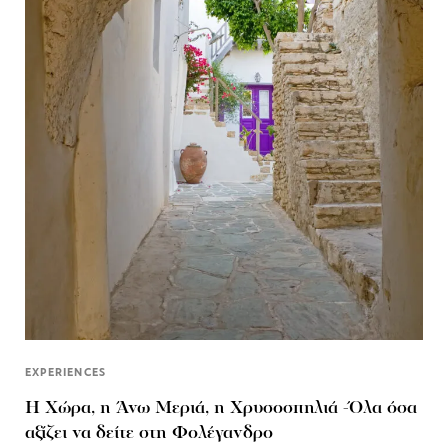
EXPERIENCES
Η Χώρα, η Άνω Μεριά, η Χρυσοσπηλιά -Όλα όσα
αξίζει να δείτε στη Φολέγανδρο