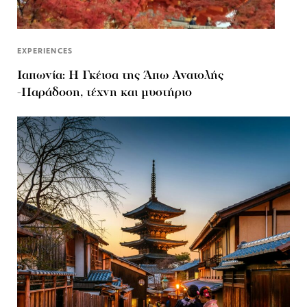
EXPERIENCES
Ιαπωνία: Η Γκέισα της Άπω Ανατολής
-Παράδοση, τέχνη και μυστήριο