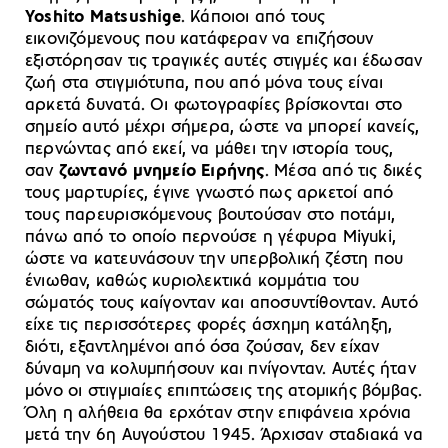
Yoshito Matsushige
. Κάποιοι από τους
εικονιζόμενους που κατάφεραν να επιζήσουν
εξιστόρησαν τις τραγικές αυτές στιγμές και έδωσαν
ζωή στα στιγμιότυπα, που από μόνα τους είναι
αρκετά δυνατά. Οι φωτογραφίες βρίσκονται στο
σημείο αυτό μέχρι σήμερα, ώστε να μπορεί κανείς,
περνώντας από εκεί, να μάθει την ιστορία τους,
σαν
ζωντανό μνημείο Ειρήνης
. Μέσα από τις δικές
τους μαρτυρίες, έγινε γνωστό πως αρκετοί από
τους παρευρισκόμενους βουτούσαν στο ποτάμι,
πάνω από το οποίο περνούσε η γέφυρα Miyuki,
ώστε να κατευνάσουν την υπερβολική ζέστη που
ένιωθαν, καθώς κυριολεκτικά κομμάτια του
σώματός τους καίγονταν και αποσυντίθονταν. Αυτό
είχε τις περισσότερες φορές άσχημη κατάληξη,
διότι, εξαντλημένοι από όσα ζούσαν, δεν είχαν
δύναμη να κολυμπήσουν και πνίγονταν. Αυτές ήταν
μόνο οι στιγμιαίες επιπτώσεις της ατομικής βόμβας.
Όλη η αλήθεια θα ερχόταν στην επιφάνεια χρόνια
μετά την 6η Αυγούστου 1945. Άρχισαν σταδιακά να