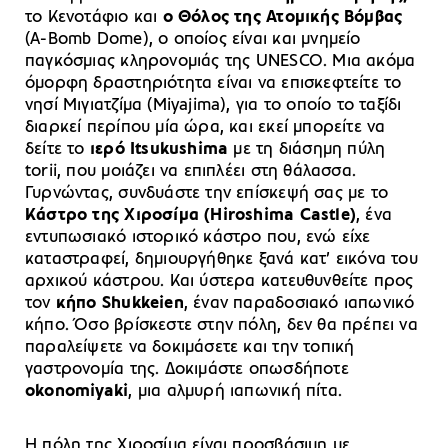
το Κενοτάφιο και
ο Θόλος της Ατομικής Βόμβας
(A-Bomb Dome), ο οποίος είναι και μνημείο
παγκόσμιας κληρονομιάς της UNESCO. Μια ακόμα
όμορφη δραστηριότητα είναι να επισκεφτείτε το
νησί Μιγιατζίμα (Miyajima), για το οποίο το ταξίδι
διαρκεί περίπου μία ώρα, και εκεί μπορείτε να
δείτε το
ιερό Itsukushima
με τη διάσημη πύλη
torii, που μοιάζει να επιπλέει στη θάλασσα.
Γυρνώντας, συνδυάστε την επίσκεψή σας με το
Κάστρο της Χιροσίμα (Hiroshima Castle)
, ένα
εντυπωσιακό ιστορικό κάστρο που, ενώ είχε
καταστραφεί, δημιουργήθηκε ξανά κατ’ εικόνα του
αρχικού κάστρου. Και ύστερα κατευθυνθείτε προς
τον
κήπο Shukkeien
, έναν παραδοσιακό ιαπωνικό
κήπο. Όσο βρίσκεστε στην πόλη, δεν θα πρέπει να
παραλείψετε να δοκιμάσετε και την τοπική
γαστρονομία της. Δοκιμάστε οπωσδήποτε
okonomiyaki
, μια αλμυρή ιαπωνική πίτα.
Η πόλη της Χιροσίμα είναι προσβάσιμη με