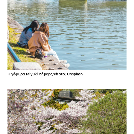
Η γέφυρα Miyuki σήμερα/Photo: Unsplash