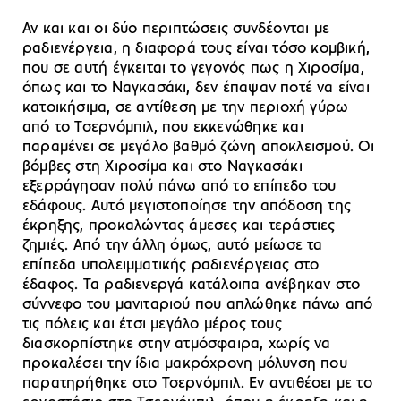
Αν και και οι δύο περιπτώσεις συνδέονται με
ραδιενέργεια, η διαφορά τους είναι τόσο κομβική,
που σε αυτή έγκειται το γεγονός πως η Χιροσίμα,
όπως και το Ναγκασάκι, δεν έπαψαν ποτέ να είναι
κατοικήσιμα, σε αντίθεση με την περιοχή γύρω
από το Τσερνόμπιλ, που εκκενώθηκε και
παραμένει σε μεγάλο βαθμό ζώνη αποκλεισμού. Οι
βόμβες στη Χιροσίμα και στο Ναγκασάκι
εξερράγησαν πολύ πάνω από το επίπεδο του
εδάφους. Αυτό μεγιστοποίησε την απόδοση της
έκρηξης, προκαλώντας άμεσες και τεράστιες
ζημιές. Από την άλλη όμως, αυτό μείωσε τα
επίπεδα υπολειμματικής ραδιενέργειας στο
έδαφος. Τα ραδιενεργά κατάλοιπα ανέβηκαν στο
σύννεφο του μανιταριού που απλώθηκε πάνω από
τις πόλεις και έτσι μεγάλο μέρος τους
διασκορπίστηκε στην ατμόσφαιρα, χωρίς να
προκαλέσει την ίδια μακρόχρονη μόλυνση που
παρατηρήθηκε στο Τσερνόμπιλ. Εν αντιθέσει με το