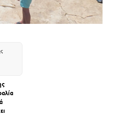
ης
ης
ραλία
ά
ει