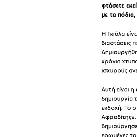
φτάσετε εκε
με τα πόδια
Η Γκιόλα είν
διαστάσεις π
Δημιουργήθη
χρόνια χτυπ
ισχυρούς αν
Αυτή είναι η
δημιουργία τ
εκδοχή. Το σ
Αφροδίτης».
δημιούργησε 
ερωμένες το