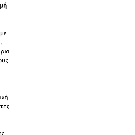
ομή
 με
.
ύρια
ους
ική
 της
ής