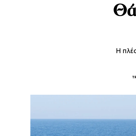
Θά
Η πλέ
T