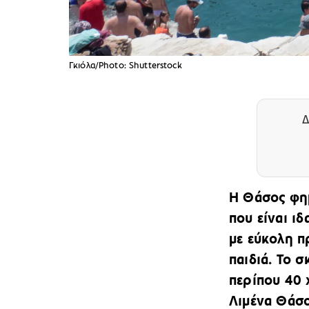
Γκιόλα/Photo: Shutterstock
Δ
Η Θάσος φημί
που είναι ιδ
με εύκολη π
παιδιά. Το σ
περίπου 40 
Λιμένα Θάσο