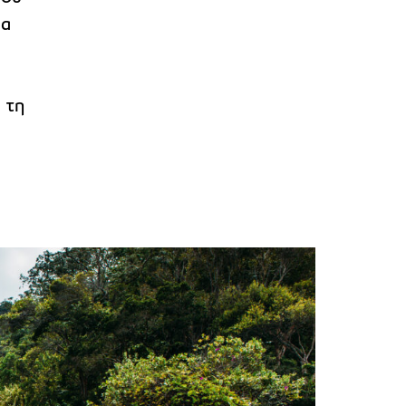
να
 τη