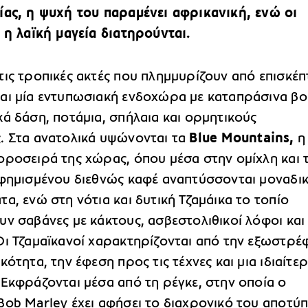
ίας, η ψυχή του παραμένει αφρικανική, ενώ οι
 η λαϊκή μαγεία διατηρούνται.
ις τροπικές ακτές που πλημμυρίζουν από επισκέπ
αι μία εντυπωσιακή ενδοχώρα με καταπράσινα βο
ά δάση, ποτάμια, σπήλαια και ορμητικούς
. Στα ανατολικά υψώνονται τα
Blue Mountains,
η
οροσειρά της χώρας, όπου μέσα στην ομίχλη και τ
 φημισμένου διεθνώς καφέ αναπτύσσονται μοναδι
α, ενώ στη νότια και δυτική Τζαμάικα το τοπίο
ν σαβάνες με κάκτους, ασβεστολιθικοί λόφοι και
Οι Τζαμαϊκανοί χαρακτηρίζονται από την εξωστρέφ
κότητα, την έφεση προς τις τέχνες και μια ιδιαίτε
 Εκφράζονται μέσα από τη ρέγκε, στην οποία ο
Bob Marley έχει αφήσει το διαχρονικό του αποτύ