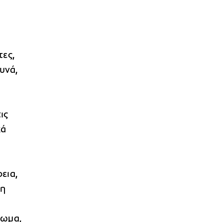
τες,
υνά,
ις
κά
εια,
ρη
πωμα,