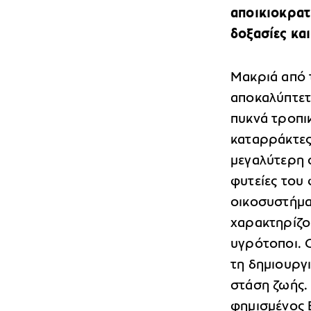
αποικιοκρατ
δοξασίες και
Μακριά από τ
αποκαλύπτετ
πυκνά τροπικ
καταρράκτες
μεγαλύτερη 
φυτείες του
οικοσυστήματ
χαρακτηρίζου
υγρότοποι. 
τη δημιουργι
στάση ζωής.
φημισμένος 