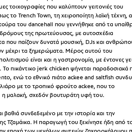
μες τοιχογραφίες που καλύπτουν γειτονιές του
ως το Trench Town, τη χειροποίητη λαϊκή τέχνη, 
τούρα του dancehall που γεννήθηκε από τα υπαίθ
 δρόμους της πρωτεύουσας, με αυτοσχέδια
α που παίζουν δυνατά μουσική, DJs και ανθρώπο
ν μέχρι τα ξημερώματα. Μέρος αυτού του
ολιτισμού είναι και η γαστρονομία, με έντονες γε
 Το πικάντικο jerk chicken ψήνεται παραδοσιακά
nto, ενώ το εθνικό πιάτο ackee and saltfish συνδυ
λιάρο με το τροπικό φρούτο ackee, που το
ι η μαλακή, σχεδόν βουτυράτη υφή του.
αι βαθιά συνδεδεμένο με την ιστορία και την
ης Τζαμάικα. Η παραγωγή του ξεκίνησε ήδη από τ
την εποχή των μεγάλων φυτειών ζαχαροκάλαμου 