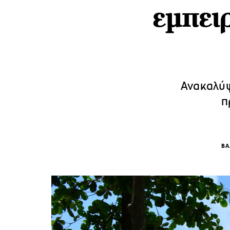
εμπει
Ανακαλύψ
π
ΒΑ