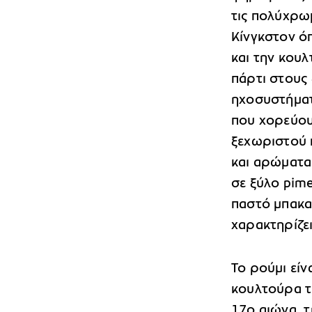
τις πολύχρω
Κίνγκστον όπ
και την κουλ
πάρτι στους
ηχοσυστήματ
που χορεύου
ξεχωριστού π
και αρώματα.
σε ξύλο pime
παστό μπακα
χαρακτηρίζε
Το ρούμι είν
κουλτούρα τ
17ο αιώνα, 