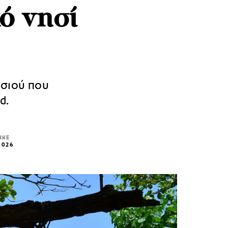
ό νησί
ησιού που
d.
ΗΚΕ
2026