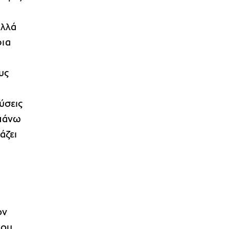
αλλά
ρια
υς
ύσεις
 πάνω
άζει
ον
που