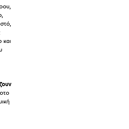
ίρου,
ο,
ιστό,
ς
ο και
υ
ζουν
δοτο
μική