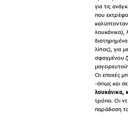
για τις ανάγ
που εκτρέφο
καλύπτονταν 
λουκάνικα), 
διατηρημένα 
λίπος), για 
σφαγμένου ζ
μαγειρευτούν
Οι εποχές μπ
-όπως και σ
λουκάνικα,
τρόπο. Οι ντ
παράδοση το