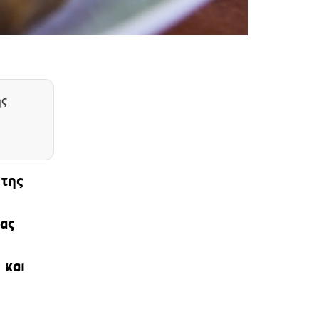
ης
 της
ας
 και