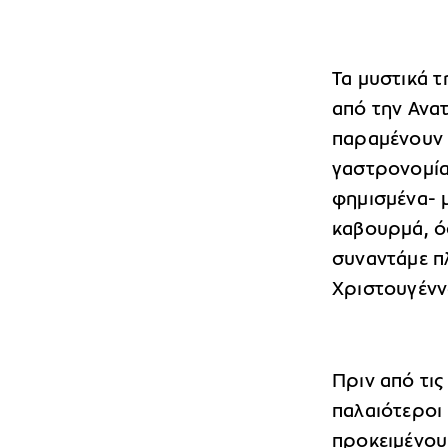
Τα μυστικά 
από την Ανα
παραμένουν 
γαστρονομία
φημισμένα- μ
καβουρμά, ό
συναντάμε π
Χριστουγένν
Πριν από τις
παλαιότεροι 
προκειμένου