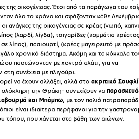
κες της οικογένειας. Έτσι από τα παράγωγα του χο
νταν όλο το χρόνο και σφάζονταν κάθε Δεκέμβρι
οι ανάγκες της οικογένειας σε κρέας (νωπό, καπν
λίπος (λαρδί, λίγδα), τσιγαρίδες (κομμάτια κρέατο
σε λίπος), πασιουρτί, (κρέας μαγειρευτό με πράσ
μεγάλο χρονικό διάστημα. Ακόμη και τα κόκκαλα το
ώου παστώνονταν με χοντρό αλάτι, για να
 στη συνέχεια με πλιγούρι.
ορεί να έχουν αλλάξει, αλλά στο
ακριτικό Σουφλί
ε ολόκληρη την Θράκη- συνεχίζουν να
παρασκευά
 καβουρμά και Μπάμπω
, με τον παλιό πατροπαρά
όπιοι είναι ιδιαίτερα περήφανοι για την γαστρονο
υ τόπου, που χάνεται στα βάθη των αιώνων.