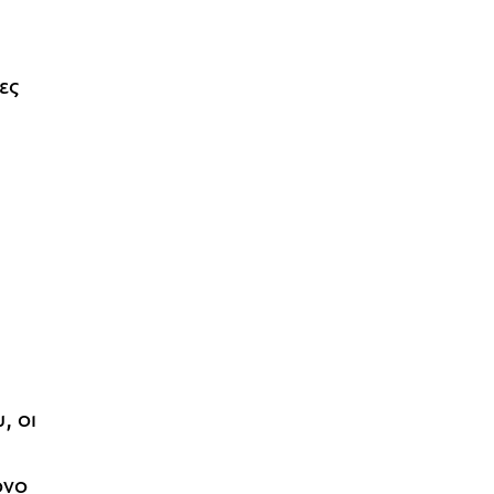
ες
, οι
όνο