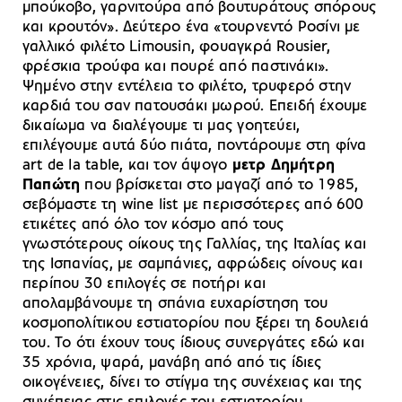
μπούκοβο, γαρνιτούρα από βουτυράτους σπόρους
και κρουτόν». Δεύτερο ένα «τουρνεντό Ροσίνι με
γαλλικό φιλέτο Limousin, φουαγκρά Rousier,
φρέσκια τρούφα και πουρέ από παστινάκι».
Ψημένο στην εντέλεια το φιλέτο, τρυφερό στην
καρδιά του σαν πατουσάκι μωρού. Επειδή έχουμε
δικαίωμα να διαλέγουμε τι μας γοητεύει,
επιλέγουμε αυτά δύο πιάτα, ποντάρουμε στη φίνα
art de la table, και τον άψογο
μετρ Δημήτρη
Παπώτη
που βρίσκεται στο μαγαζί από το 1985,
σεβόμαστε τη wine list με περισσότερες από 600
ετικέτες από όλο τον κόσμο από τους
γνωστότερους οίκους της Γαλλίας, της Ιταλίας και
της Ισπανίας, με σαμπάνιες, αφρώδεις οίνους και
περίπου 30 επιλογές σε ποτήρι και
απολαμβάνουμε τη σπάνια ευχαρίστηση του
κοσμοπολίτικου εστιατορίου που ξέρει τη δουλειά
του. Το ότι έχουν τους ίδιους συνεργάτες εδώ και
35 χρόνια, ψαρά, μανάβη από από τις ίδιες
οικογένειες, δίνει το στίγμα της συνέχειας και της