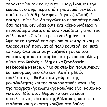
χαρακτηρίζει την κουζίνα του Ευαγγέλου. Με την
ευκαιρία, ο σεφ, πέρα από τη νοστιμιά, δεν κάνει
ποτέ τεχνικά λάθη. Δεν ψήνει/τηγανίζει/βράζει/
σοτάρει, ούτε ένα δευτερόλεπτο περισσότερο από
όσο πρέπει, δεν βάζει ούτε ένα κόκκο λιγότερο ή
περισσότερο αλάτι, από όσο χρειάζεται για να πεις
«τέλειο» κλπ. Συνέχεια με τα «σκληρά»: μια
λιμπιστική τηγανιά από αρνίσια συκωταριά και μια
τυροκαυτερή πραγματικά πολύ καυτερή, και μετά
το χάος. Όλα αυτά στην ντιζαϊνάτη σάλα του
γαστρονομικού εστιατορίου με την κοσμοπολίτικη
αύρα, στο διεθνές εμβληματικό ξενοδοχείο
Makedonia Palace
, δίπλα σε στελέχη πολυεθνικών
και εύπορους από όλο τον πλανήτη. Εδώ,
τουλάχιστον, η διεθνής αναγνώριση της
μοναδικότητας και της συγκλονιστικής νοστιμιάς
της πραγματικής ελληνικής κουζίνας είναι καθολικό
γεγονός. Θέα στον Θερμαϊκό σαν να είσαι
αποκλειστικός κάτοχος της θάλασσας, κάτι φώτα
τεράστια και η ανοιχτή κουζίνα στο βάθος.