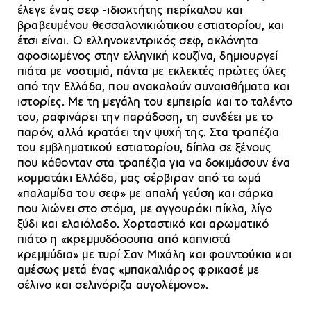
έλεγε ένας σεφ -ιδιοκτήτης περίκαλου και
βραβευμένου θεσσαλονικιώτικου εστιατορίου, και
έτσι είναι. Ο ελληνοκεντρικός σεφ, ακλόνητα
αφοσιωμένος στην ελληνική κουζίνα, δημιουργεί
πιάτα με νοστιμιά, πάντα με εκλεκτές πρώτες ύλες
από την Ελλάδα, που ανακαλούν συναισθήματα και
ιστορίες. Με τη μεγάλη του εμπειρία και το ταλέντο
του, ραφινάρει την παράδοση, τη συνδέει με το
παρόν, αλλά κρατάει την ψυχή της. Στα τραπέζια
του εμβληματικού εστιατορίου, δίπλα σε ξένους
που κάθονταν στα τραπέζια για να δοκιμάσουν ένα
κομματάκι Ελλάδα, μας σέρβιραν από τα ωμά
«παλαμίδα του σεφ» με απαλή γεύση και σάρκα
που λιώνει στο στόμα, με αγγουράκι πίκλα, λίγο
ξύδι και ελαιόλαδο. Χορταστικό και αρωματικό
πιάτο η «κρεμμυδόσουπα από καπνιστά
κρεμμύδια» με τυρί Σαν Μιχάλη και φουντούκια και
αμέσως μετά ένας «μπακαλιάρος φρικασέ με
σέλινο και σελινόριζα αυγολέμονο».