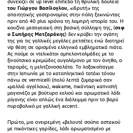
συνεχίζει σε up level επίπεδο τη θρυλική δουλειά
του Γιώργου Βασίλογλου
, «ιδρυτή» της
απαιτητικής γαστρονομίας στην πόλη ξεκινώντας
πριν από 40 plus χρόνια τη λαμπρή ιστορία του. Η
κουζίνα μεσογειακή στη βασική σύλληψη της, (
σεφ
ο Σωτήρης Ματζαράκης
) δεν κρύβει την αγάπη
της για τις γαλλικές μεγάλες ρετσέτες ενώ διατηρεί
vip θέση σε ορισμένα ελληνικά εμβληματικά πιάτα.
Ας πούμε οι ντελικάτοι αμπελοντολμάδες με το
ξινούτσικο κρεμώδες αυγολέμονο με τον άνηθο, ο
ταραμάς, η μελιτζανοσαλάτα. Το λοξοκοίταγμα
στην Ιαπωνία με το καταπληκτικό τατάκι τόνου
πάνω σε vermicelli (πολύ λεπτά ζυμαρικά σαν
«μαλλιά αγγέλου»), wakame, πικάντικη καπνιστή
μαγιονέζα με βούτυρο χελιού και αρωματικό λάδι
ρίγανης είναι απλώς ένα διάλειμμα πριν το βαρύ
πυροβολικό με γαλλική accent.
Πρώτο, μια ονειρεμένη «βελουτέ σούπα αστακού
με πικάντικες γαρίδες, λάδι αρωματισμένο με