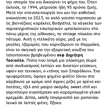
την ιστορία του και δικαιώνει τη φήμη του. Όταν
έκλεισε, το 1994, μετρούσε ήδη 95 χρόνια ζωής.
Μετά την επαναλειτουργία του και την καθολική
ανακαίνιση το 2023, το καλό γούστο περισσεύει με
τις βιεννέζικες καρέκλες Bodysthul, τα κάγκελα των
χαρακτηριστικών εσωτερικών «μπαλκονιών» στο
πάνω μέρος της αίθουσας, το vintage πλακάκι στο
πάτωμα. Αυτή η ντελικάτη αύρα, μαζί με τις
μεγάλες τζαμαρίες που κορνιζάρουν το Θερμαϊκό,
είναι το σκηνικό για την εξαιρετική κουζίνα του
ταλαντούχου βραβευμένου
σεφ Δημήτρη
Τασιούλα.
Πιάτο που τολμά μια ολόκληρη σειρά
από συνδυασμούς λεπτών και δυνατών γεύσεων,
υφών και τεχνικών, ο «τόνος των Σποράδων». Ένα
τρυφερότατο, άψογα ψημένο φιλέτο τόνου στα
κάρβουνα με κρέμα από άγριες ρίζες με χρένο και
πατάτες, τζελ από μαύρο σκόρδο, sweet chili και
γαρνιτούρα αυγοτάραχο και καραμελωμένο γλυκό
κρεμμύδι. Δίπλα, salsify τσιγαριαστό και ραπανάκι
λευκό σε λεπτές φέτες. Έξοχο.