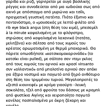
γαρίδα και ρύζι, γαρνίρεται με αυγά βασιλικής
ρέγγας και συνοδεύεται από μια ιωδιούχα σως από
αχινό με απόσταγμα από μυρώνια και τσίλι,
πραγματική γευστική πατέντα. Πιάτο έξυπνο και
πεντανόστιμο, ο «μουσακάς με λεπτό φιλέτο από
rib eye black angus (στη θέση του κιμά), μπεσαμέλ
à la minute καψαλισμένη με το φλόγιστρο,
στρώσεις από καψαλισμένα λαχανικά (πατάτα,
μελιτζάνα) και σάλτσα από τους χυμούς του
κρέατος αρωματισμένη με θερμά μπαχαρικά. Θα
πάρετε οπωσδήποτε «κατσικομακαρονάδα» (το
κατσίκι είναι pulled), με σάλτσα σαν ντεμι γκλας
από τους χυμούς του αρνιού και κρασί vinsanto
συν «αλλαντικό» από μπαλοτίνα αρνιού σαν απάκι
για έξτρα νοστιμιά και παγωτό από ξηρό ανθότυρο
στη θέση του τριμμένου τυριού. Μεγαλοπρεπές το
«ζεστό κιουνεφέ» με κρέμα γιαούρτι -λευκή
σοκολάτα, τζελ από φρούτα του δάσους με κραμπλ
από φυστίκια Αιγίνης και χειροποίητο παγωτό
κανέλας πασπαλισμένα με άκρη ζάχαρη και
κανέλα.