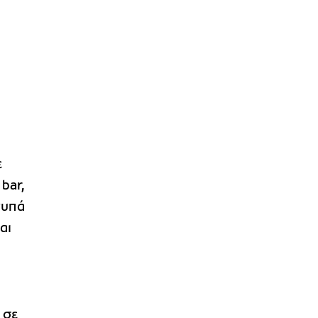
ε
bar,
τυπά
αι
α
, σε