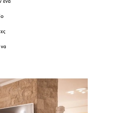
ν ένα
ίο
τες
 να