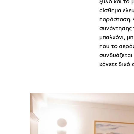
ξύλο και το 
αίσθημα ελευ
παράσταση. Ο
συνάντησης τ
μπαλκόνι, μπ
που το αεράκ
συνδυάζεται 
κάνετε δικό 