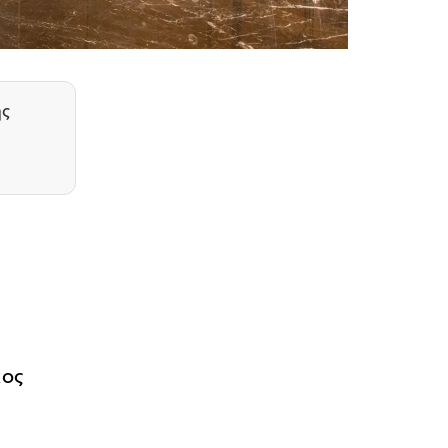
ης
χος