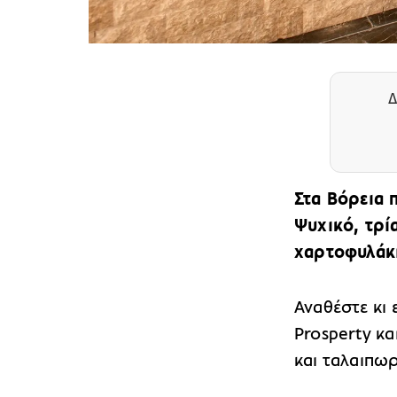
Δ
Στα Βόρεια 
Ψυχικό, τρί
χαρτοφυλάκ
Αναθέστε κι 
Prosperty κα
και ταλαιπωρ