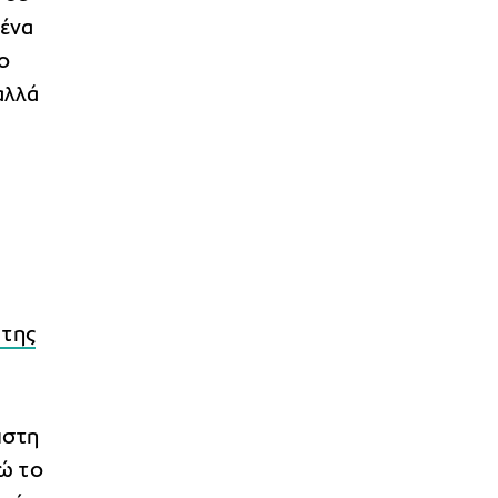
μένα
ο
αλλά
 της
ιστη
ώ το