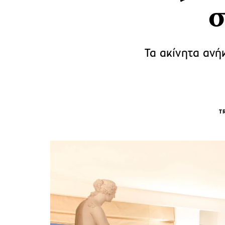
σ
Τα ακίνητα ανή
T