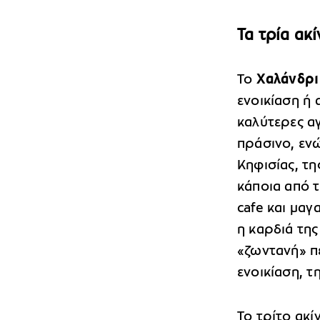
Τα τρία ακ
Το
Χαλάνδρι
ενοικίαση ή 
καλύτερες αγ
πράσινο, εν
Κηφισίας, τη
κάποια από τ
cafe και μαγ
η καρδιά τη
«ζωντανή» πε
ενοικίαση, τ
Το τρίτο ακί