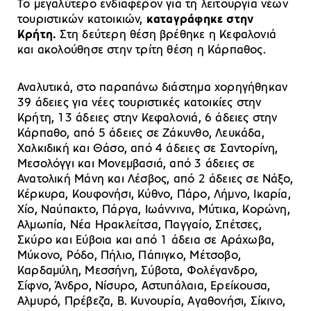
Το μεγαλύτερο ενδιαφέρον για τη λειτουργία νέων
τουριστικών κατοικιών,
καταγράφηκε στην
Κρήτη.
Στη δεύτερη θέση βρέθηκε η Κεφαλονιά
και ακολούθησε στην τρίτη θέση η Κάρπαθος.
Αναλυτικά, στο παραπάνω διάστημα χορηγήθηκαν
39 άδειες για νέες τουριστικές κατοικίες στην
Κρήτη, 13 άδειες στην Κεφαλονιά, 6 άδειες στην
Κάρπαθο, από 5 άδειες σε Ζάκυνθο, Λευκάδα,
Χαλκιδική και Θάσο, από 4 άδειες σε Σαντορίνη,
Μεσολόγγι και Μονεμβασιά, από 3 άδειες σε
Ανατολική Μάνη και Λέσβος, από 2 άδειες σε Νάξο,
Κέρκυρα, Κουφονήσι, Κύθνο, Πάρο, Λήμνο, Ικαρία,
Χίο, Ναύπακτο, Πάργα, Ιωάννινα, Μύτικα, Κορώνη,
Αλμωπία, Νέα Ηρακλείτσα, Παγγαίο, Σπέτσες,
Σκύρο και Εύβοια και από 1 άδεια σε Αράχωβα,
Μύκονο, Ρόδο, Πήλιο, Πάπιγκο, Mέτσοβο,
Καρδαμύλη, Μεσσήνη, Σύβοτα, Φολέγανδρο,
Σίφνο, Άνδρο, Νίσυρο, Αστυπάλαια, Ερείκουσα,
Αλμυρό, Πρέβεζα, Β. Κυνουρία, Αγαθονήσι, Σίκινο,