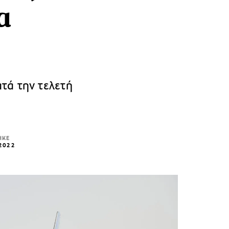
α
τά την τελετή
ΗΚΕ
 2022