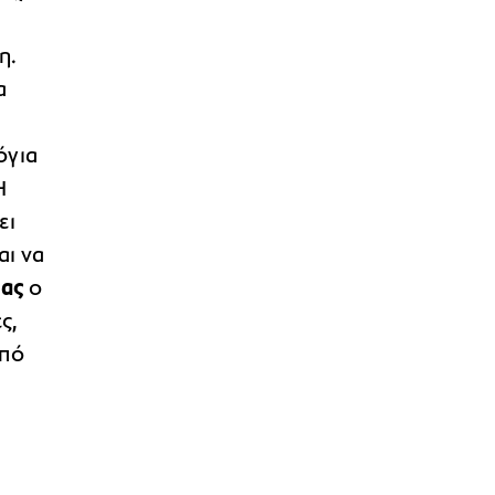
η.
α
όγια
Η
ει
αι να
ιας
ο
ς,
από