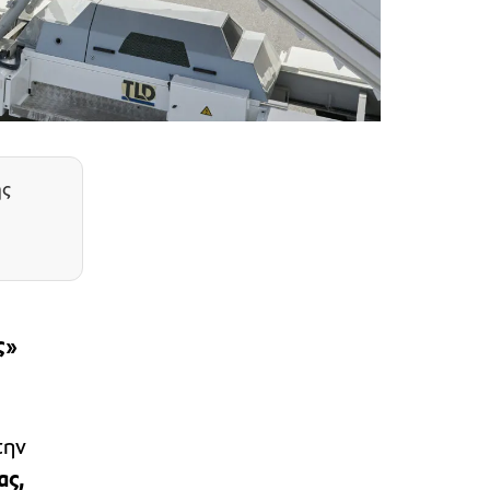
ης
ς»
την
ας,