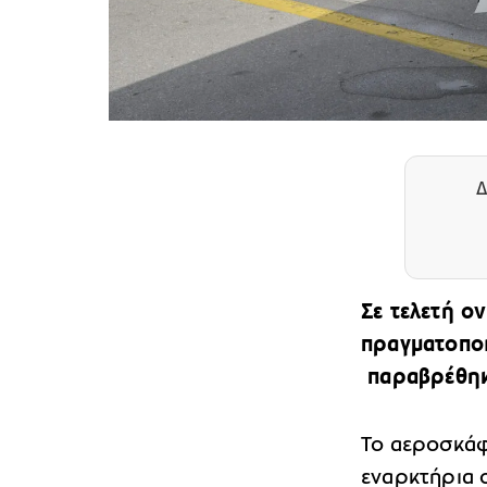
Δ
Σε τελετή ο
πραγματοποι
παραβρέθηκε
Το αεροσκάφ
εναρκτήρια 