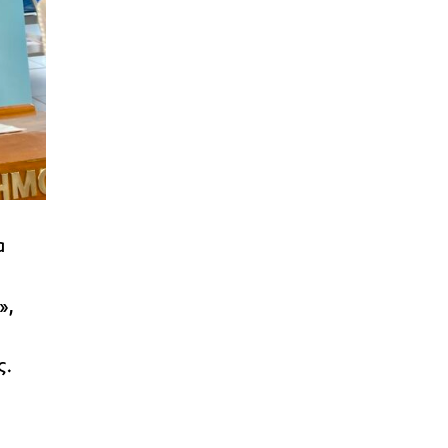
α
»,
ς.