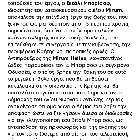
τοποθεσία του έργου, ο
Βιτάλι Μπορίσοφ
,
ιδιοκτήτης του κατασκευαστικού ομίλου
Mirum
,
αποκάλεσε την επένδυση έργο της ζωής του, που
ξεκίνησε ως μια ιδέα πριν από 15 περίπου χρόνια,
σημειώνοντας ότι είναι αποτέλεσμα πολλών
χρόνων σκληρής και εντατικής δουλειάς, που
επιτεύχθηκε σε συνεργασία με την κυβέρνηση, την
περιφέρεια Κρήτης και τις τοπικές αρχές. O
Αντιπρόεδρος της
Μirum Hellas
, Kωνσταντίνος
Δέδες, παρομοίασε τον κ. Μπορίσοφ με σύγχρονο
Οδυσσέα, ο οποίος βρήκε την Ιθάκη του σε αυτό
το μεγαλεπήβολο έργο, που θα επιδράσει
καταλυτικά στην οικονομία της Κρήτης και θα
αποτελέσει παγκόσμιο πρότυπο. Σημειωτέον, ο
Δήμαρχος του Αγίου Νικολάου Αντώνης Ζερβός
ανακοίνωσε ότι ομόφωνα ο Δήμος έχει λάβει την
απόφαση ώστε να ξεκινήσουν άμεσα οι διαδικασίες
για την ελληνοποίηση του Βιτάλι Μπορίσοφ, ως
ανταπόδοση της προσφοράς και της αγάπης του
για τον τόπο (ύστερα από αίτηση του τελευταίου),