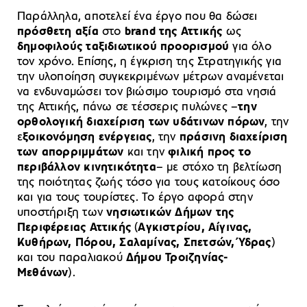
Παράλληλα, αποτελεί ένα έργο που θα δώσει
πρόσθετη αξία
στο
brand της Αττικής
ως
δημοφιλούς ταξιδιωτικού προορισμού
για όλο
τον χρόνο. Επίσης, η έγκριση της Στρατηγικής για
την υλοποίηση συγκεκριμένων μέτρων αναμένεται
να ενδυναμώσει τον βιώσιμο τουρισμό στα νησιά
της Αττικής, πάνω σε τέσσερις πυλώνες –
την
ορθολογική διαχείριση των υδάτινων πόρων
, την
ε
ξοικονόμηση ενέργειας
, την
πράσινη διαχείριση
των απορριμμάτων
και την
φιλική προς το
περιβάλλον κινητικότητα
– με στόχο τη βελτίωση
της ποιότητας ζωής τόσο για τους κατοίκους όσο
και για τους τουρίστες. Το έργο αφορά στην
υποστήριξη των
νησιωτικών Δήμων της
Περιφέρειας Αττικής
(
Αγκιστρίου, Αίγινας,
Κυθήρων, Πόρου, Σαλαμίνας, Σπετσών, Ύδρας
)
και του παραλιακού
Δήμου Τροιζηνίας-
Μεθάνων
).