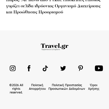
Πάρος: Με πάνω από 1 εκατ. επισκέπτες ετησίως
γυρίζει σελίδα ιδρύοντας Οργανισμό Διαχείρισης
και Προώθησης Προορισμού
©
2026
All
Πολιτική
Πολιτική Προστασίας
Όροι
rights
Απορρήτου
Προσωπικών Δεδομένων
Χρήσης
reserved.