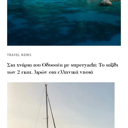
TRAVEL NEWS
Στα χνάρια του Οδυσσέα με superyacht: Το ταξίδι
των 2 εκατ. λιρών στα ελληνικά νησιά