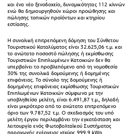
και ένα νέο ξενοδοχείο, δυναμικότητας 112 κλινών
ενώ θα δημιουργηθούν χώροι προώθησης και
πώλησης τοπικών προϊόντων και κτηρίου
εστίασης.
Η συνολική επιτρεπόμενη δόμηση του Σύνθετου
Τουριστικού Καταλύματος είναι 32.625,06 τ.μ. και
το ανώτατο ποσοστό πώλησης ή εκμίσθωσης
Τουριστικών Επιπλωμένων Κατοικιών δεν θα
υπερβαίνει το προβλεπόμενο από τη νομοθεσία
30% της συνολικά δομούμενης ή δομημένης
επιφάνειας. Το σύνολο της δομούμενης ή
δομημένης επιφάνειας εκμίσθωσης Τουριστικών
Επιπλωμένων Κατοικιών σύμφωνα με την
υποβληθείσα μελέτη, είναι 6.491,87 τ.μ., δηλαδή
είναι μικρότερο από το ανώτατο επιτρεπόμενο
όριο των 9.787,52 τ.μ. Ο σχεδιασμός του υπό
μελέτη έργου περιλαμβάνει την εγκατάσταση και
λειτουργία ενός Φωτοβολταϊκού Συστήματος
παραγωγής ενέργειας ισχύος 999,9 kWp