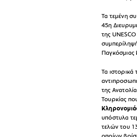
Τα τεμένη σ
45η Διευρυμ
της UNESCO σ
συμπερίληψή
Παγκόσμιας 
Τα ιστορικά 
αντιπροσωπε
της Ανατολία
Τουρκίας π
Κληρονομιά
υπόστυλα τε
τελών του 1
οποίων βρίσκ