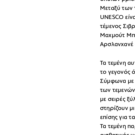
Μεταξύ των 
UNESCO είνα
τέμενος Σιβρ
Μαχμούτ Μπέ
Αρσλανχανέ 
Τα τεμένη αυ
το γεγονός ό
Σύμφωνα με
των τεμενών
με σειρές ξ
στηρίζουν μι
επίσης για τ
Τα τεμένη πα