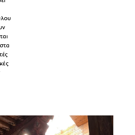
ει
ύλου
υν
ται
 στα
τές
κές
ν