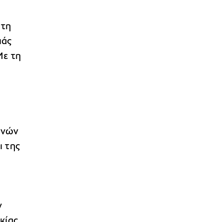
 τη
ιάς
Με τη
ενών
ι της
ν
κίας.