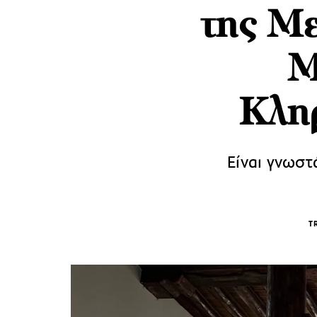
της Με
Μ
Κλη
Είναι γνωστ
T