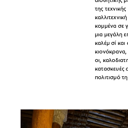
αισθητικής 
της τεχνικής
καλλιτεχνική
κομμένα σε 
μια μεγάλη 
καλέμ σί και
κιονόκρανα,
οι, καλοδια
κατασκευές α
πολιτισμό τη