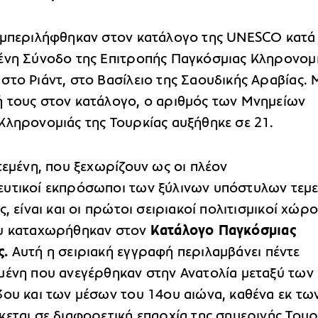
υμπεριλήφθηκαν στον κατάλογο της UNESCO κατά
ένη Σύνοδο της Επιτροπής Παγκόσμιας Κληρονομ
το Ριάντ, στο Βασίλειο της Σαουδικής Αραβίας. 
 τους στον κατάλογο, ο αριθμός των Μνημείων
Κληρονομιάς της Τουρκίας αυξήθηκε σε 21.
τεμένη, που ξεχωρίζουν ως οι πλέον
υτικοί εκπρόσωποι των ξύλινων υπόστυλων τεμ
ς, είναι και οι πρώτοι σειριακοί πολιτισμικοί χώρο
ου καταχωρήθηκαν στον
Κατάλογο Παγκόσμιας
ς.
Αυτή η σειριακή εγγραφή περιλαμβάνει πέντε
μένη που ανεγέρθηκαν στην Ανατολία μεταξύ των
3ου και των μέσων του 14ου αιώνα, καθένα εκ τω
εται σε διαφορετική επαρχία της σημερινής Τουρ