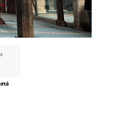
ης
ωστά