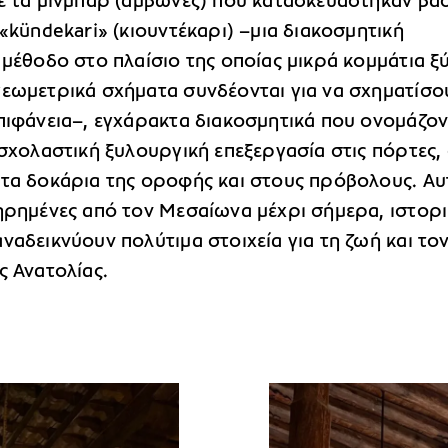
με τα μινμπάρ (άμβωνες) που κατασκευάστηκαν βάσ
 «kündekari» (κιουντέκαρι) –μια διακοσμητική
 μέθοδο στο πλαίσιο της οποίας μικρά κομμάτια ξ
γεωμετρικά σχήματα συνδέονται για να σχηματίσο
επιφάνεια–, εγχάρακτα διακοσμητικά που ονομάζον
 σχολαστική ξυλουργική επεξεργασία στις πόρτες,
 τα δοκάρια της οροφής και στους πρόβολους. Αυ
τηρημένες από τον Μεσαίωνα μέχρι σήμερα, ιστορι
ναδεικνύουν πολύτιμα στοιχεία για τη ζωή και το
ς Ανατολίας.