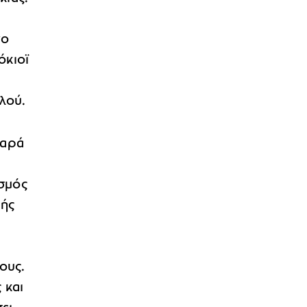
το
όκιοϊ
λού.
παρά
.
ασμός
μής
ους.
 και