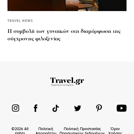
TRAVEL NEWS
Η συμβολή των γυναικών στη διαμόρφωση της
σύγχρονης φιλοξενίας
©
2026
All
Πολιτική
Πολιτική Προστασίας
Όροι
rights
Απορρήτου
Προσωπικών Δεδομένων
Χρήσης