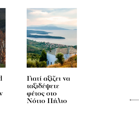
d
Γιατί αξίζει να
ταξιδέψετε
ν
φέτος στο
Νότιο Πήλιο