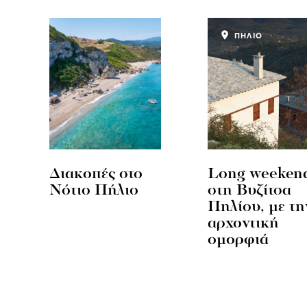
ΠΗΛΙΟ
Διακοπές στο
Long weeken
Νότιο Πήλιο
στη Βυζίτσα
Πηλίου, με τη
αρχοντική
ομορφιά