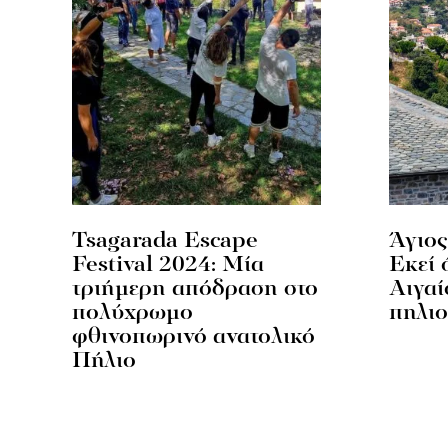
Tsagarada Escape
Άγιος
Festival 2024: Μία
Eκεί 
τριήμερη απόδραση στο
Αιγαί
πολύχρωμο
πηλιο
φθινοπωρινό ανατολικό
Πήλιο