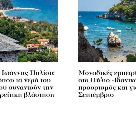
 Ιωάννης Πηλίου:
Μοναδικές εμπειρ
όπου τα νερά του
στο Πήλιο -Ιδανικ
ου συναντούν την
προορισμός και γι
ρείτικη βλάστηση
Σεπτέμβριο