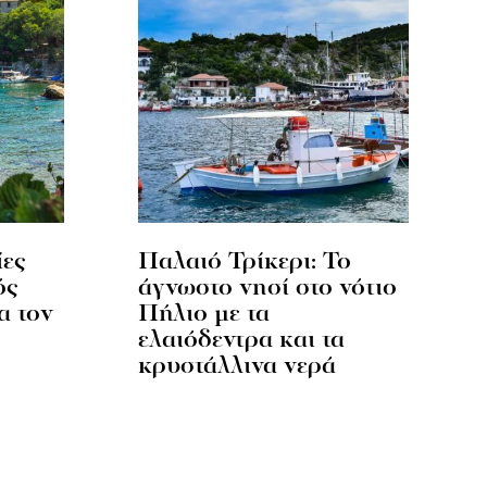
ίες
Παλαιό Τρίκερι: Το
ός
άγνωστο νησί στο νότιο
α τον
Πήλιο με τα
ελαιόδεντρα και τα
κρυστάλλινα νερά