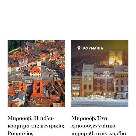
ΡΟΥΜΑΝΙΑ
Μπρασόβ: Η πόλη-
Μπρασόβ: Ένα
κόσμημα της κεντρικής
χριστουγεννιάτικο
Ρουμανίας
παραμύθι στην καρδιά