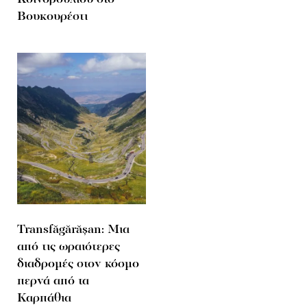
Βουκουρέστι
Transfăgărășan: Μια
από τις ωραιότερες
διαδρομές στον κόσμο
περνά από τα
Καρπάθια