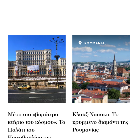
ΡΟΥΜΑΝΙΑ
Μέσα στο «βαρύτερο
Κλουζ-Ναπόκα: Το
κτήριο του κόσμου»: Το
κρυμμένο διαμάντι της
Παλάτι του
Ρουμανίας
Κοινοβουλίου στο