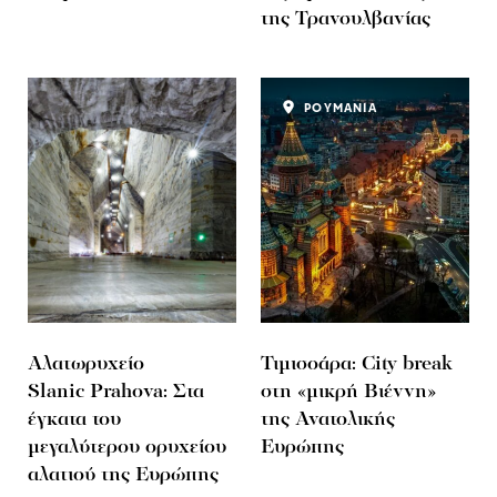
της Τρανσυλβανίας
ΡΟΥΜΑΝΙΑ
Αλατωρυχείο
Τιμισοάρα: City break
Slanic Prahova: Στα
στη «μικρή Βιέννη»
έγκατα του
της Ανατολικής
μεγαλύτερου ορυχείου
Ευρώπης
αλατιού της Ευρώπης