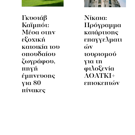
Γκυστάβ
Νίκαια:
Καϊμπότ:
Πρόγραμμα
Μέσα στην
κατάρτισης
εξοχική
επαγγελματι
κατοικία του
ών
σπουδαίου
τουρισμού
ζωγράφου,
για τη
πηγή
φιλοξενία
έμπνευσης
ΛΟΑΤΚΙ+
για 80
επισκεπτών
πίνακες