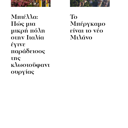
Μπιέλλα:
Το
Πώς μια
Μπέργκαμο
μικρή πόλη
είναι το νέο
στην Ιταλία
Μιλάνο
έγινε
παράδεισος
της
κλωστοϋφαντ
ουργίας