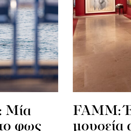
: Μία
FAMM: Έ
το φως
μουσεία 