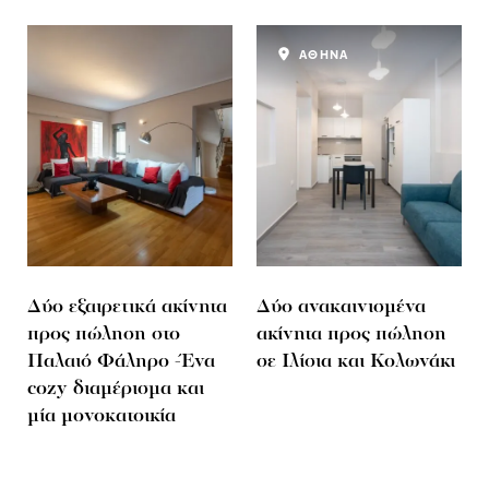
ΑΘΗΝΑ
Δύο εξαιρετικά ακίνητα
Δύο ανακαινισμένα
προς πώληση στο
ακίνητα προς πώληση
Παλαιό Φάληρο -Ένα
σε Ιλίσια και Κολωνάκι
cozy διαμέρισμα και
μία μονοκατοικία