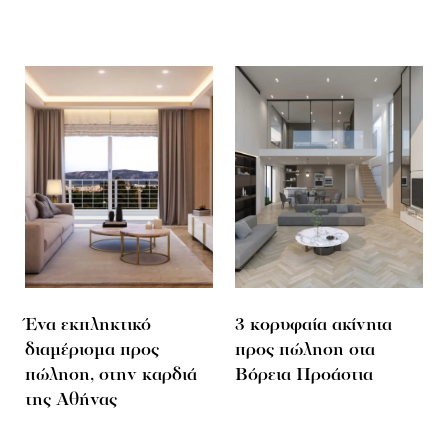
Ένα εκπληκτικό
3 κορυφαία ακίνητα
διαμέρισμα προς
προς πώληση στα
πώληση, στην καρδιά
Βόρεια Προάστια
της Αθήνας