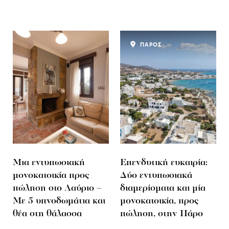
ΠΑΡΟΣ
Μια εντυπωσιακή
Επενδυτική ευκαιρία:
μονοκατοικία προς
Δύο εντυπωσιακά
πώληση στο Λαύριο –
διαμερίσματα και μία
Με 5 υπνοδωμάτια και
μονοκατοικία, προς
θέα στη θάλασσα
πώληση, στην Πάρο