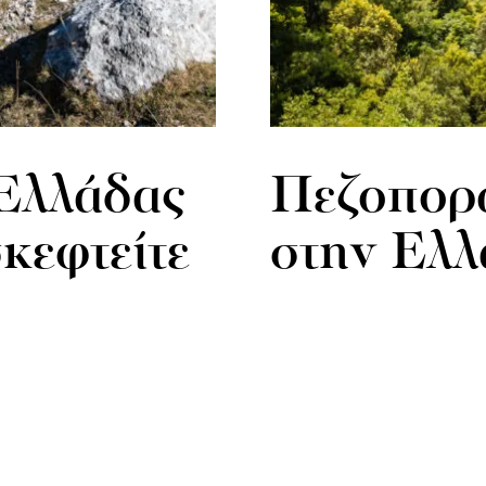
 Ελλάδας
Πεζοπορώ
σκεφτείτε
στην Ελλ