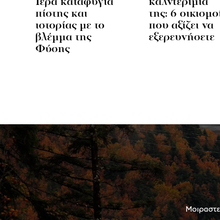
Ιερά καταφύγια
καλντερίμια
πίστης και
της: 6 oικισμο
ιστορίας με το
που αξίζει να
βλέμμα της
εξερευνήσετε
Φύσης
Μοιραστεί