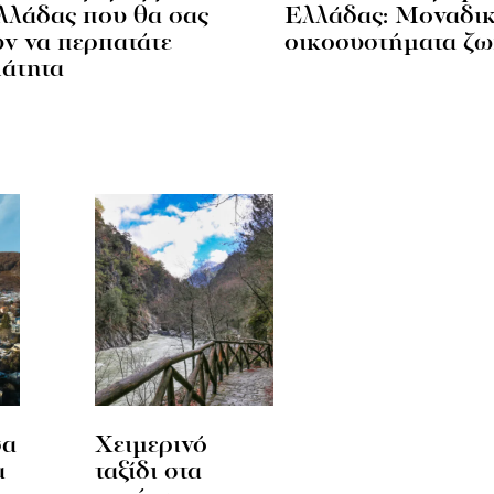
λλάδας που θα σας
Ελλάδας: Μοναδι
ν να περπατάτε
οικοσυστήματα ζω
άτητα
σα
Χειμερινό
α
ταξίδι στα