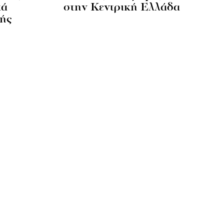
κά
στην Κεντρική Ελλάδα
ής