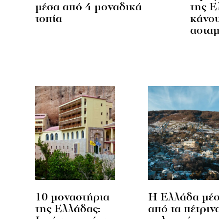
μέσα από 4 μοναδικά
της Ε
τοπία
κάνου
ασταμ
10 μοναστήρια
Η Ελλάδα μέ
της Ελλάδας:
από τα πέτριν