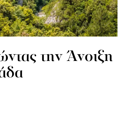
ντας την Άνοιξη
άδα