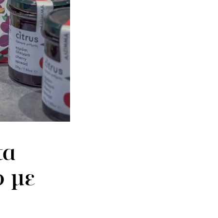
τα
υ με