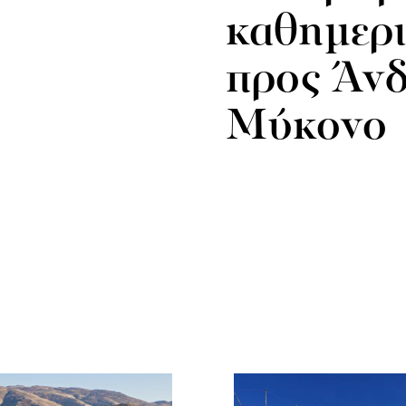
καθημερι
προς Άνδ
Μύκονο