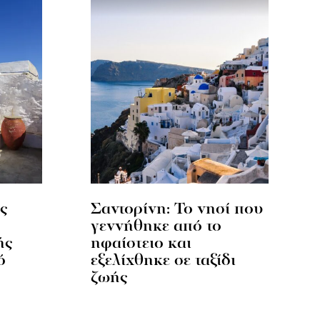
ς
Σαντορίνη: Το νησί που
γεννήθηκε από το
ής
ηφαίστειο και
ό
εξελίχθηκε σε ταξίδι
ζωής