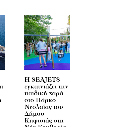
Η SEAJETS
αι
εγκαινιάζει την
παιδική χαρά
ο
στο Πάρκο
Νεολαίας του
Δήμου
Κηφισιάς στη