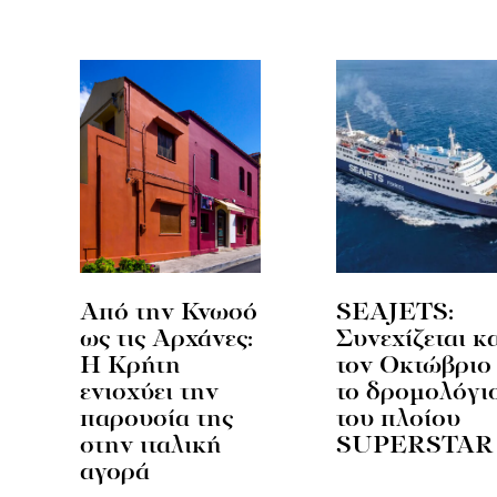
Από την Κνωσό
SEAJETS:
ως τις Αρχάνες:
Συνεχίζεται κ
Η Κρήτη
τον Οκτώβριο
ενισχύει την
το δρομολόγι
παρουσία της
του πλοίου
στην ιταλική
SUPERSTAR
αγορά