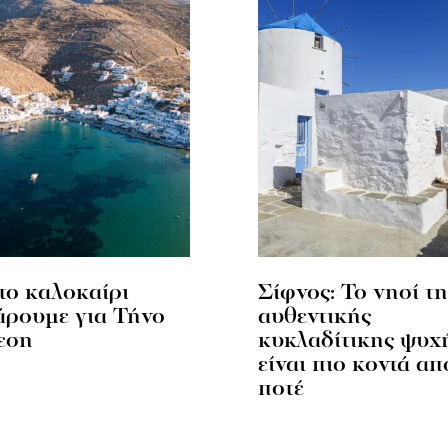
το καλοκαίρι
Σίφνος: Το νησί τη
ρουμε για Τήνο
αυθεντικής
εση
κυκλαδίτικης ψυχ
είναι πιο κοντά απ
ποτέ