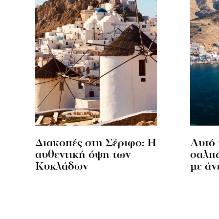
Διακοπές στη Σέριφο: Η
Αυτό 
αυθεντική όψη των
σαλπά
Κυκλάδων
με άν