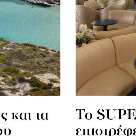
ς και τα
To SUP
ου
επιστρέφ