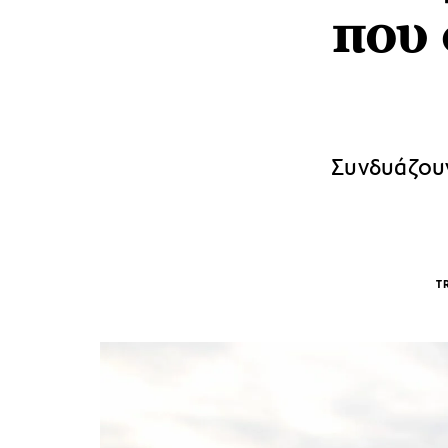
που 
Συνδυάζουν
T