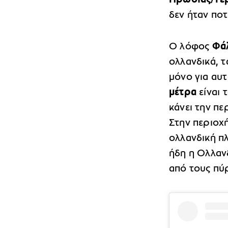
δεν ήταν πο
Ο λόφος
Φά
ολλανδικά, τ
μόνο για αυ
μέτρα
είναι 
κάνει την π
Στην περιοχ
ολλανδική πλ
ήδη η Ολλανδ
από τους πύ