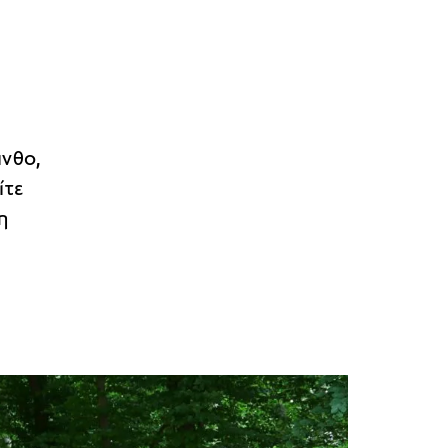
ινθο,
ίτε
η