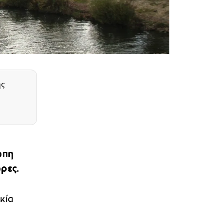
ης
ώπη
ρες.
κία
ι