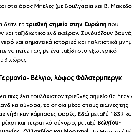
αι στο όρος Μπέλες (με Βουλγαρία και Β. Μακεδον
 δείτε τα
τριεθνή σημεία στην Ευρώπη
που
ν και ταξιδιωτικό ενδιαφέρον. Συνδυάζουν βουνό
νερό και σημαντικά ιστορικά και πολιτιστικά μνημ
ίτε να πείτε πως με ένα ταξίδι στο εξωτερικό
ε 3 χώρες.
Γερμανία- Βέλγιο, λόφος Φάλσερμπεργκ
νο πως ένα τουλάχιστον τριεθνές σημείο θα ήταν
ανδικά σύνορα, τα οποία μέσα στους αιώνες της
τακινήθηκαν κάμποσες φορές. Εδώ μεταξύ 1839 κα
 μέχρι και τετραπλό σύνορο, μεταξύ
Βελγίου-
μανίας, Ολλανδίας και Μορεσνέ.
Το Μορεσνέ βέ