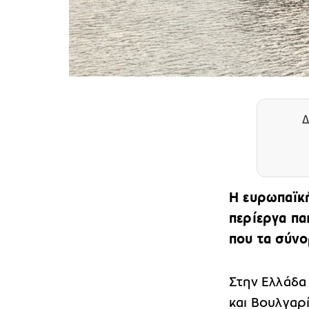
Δ
Η ευρωπαϊκή
περίεργα παι
που τα σύνο
Στην Ελλάδα 
και Βουλγαρ