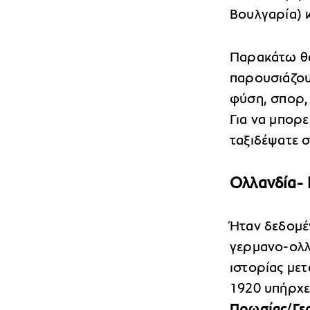
Βουλγαρία) κ
Παρακάτω θα
παρουσιάζου
φύση, σπορ, 
Για να μπορε
ταξιδέψατε σ
Ολλανδία- 
Ήταν δεδομέ
γερμανο-ολλ
ιστορίας με
1920 υπήρχε
Πρωσίας/Γερ