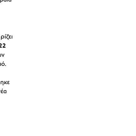
ρίζει
22
υν
μό.
θηκε
θέα