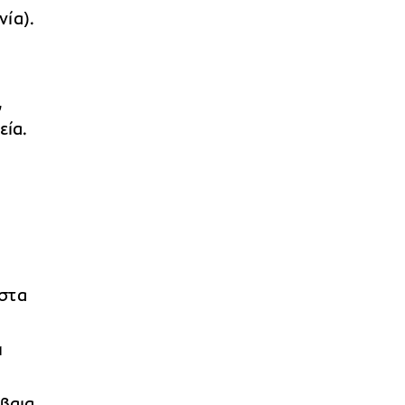
ία).
,
εία.
 στα
ι
βαια