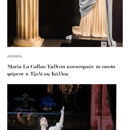
AGENDA
Μaria La Callas: Έκθεση κοστουμιών τα οποία
φόρεσε η Τζολί ως Κάλλας