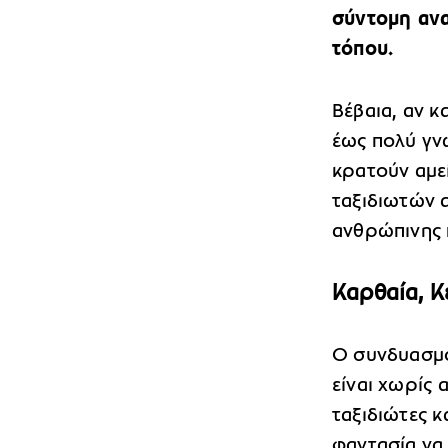
σύντομη αν
τόπου.
Βέβαια, αν κ
έως πολύ γν
κρατούν αμε
ταξιδιωτών 
ανθρώπινης 
Καρθαία, Κ
Ο συνδυασμό
είναι χωρίς 
ταξιδιώτες κ
φαντασία να 