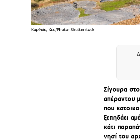
Καρθαία, Κέα/Photo: Shutterstock
Δ
Σίγουρα στο
απέραντου μ
που κατοικο
ξεπηδάει αμ
κάτι παραπά
νησί του αρ