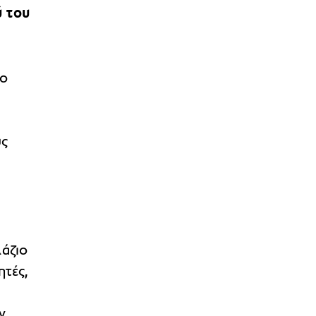
 του
γο
ύς
άζιο
ητές,
ν