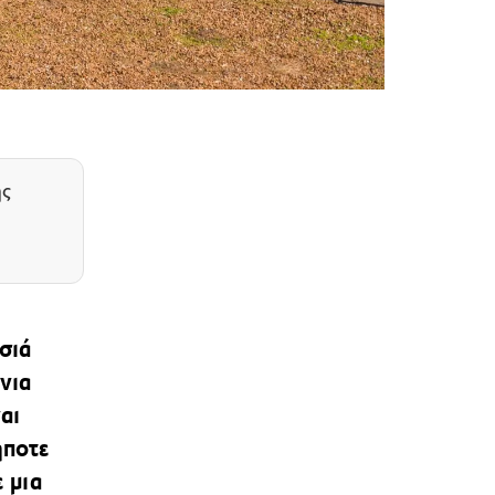
ης
σιά
νια
αι
ήποτε
 μια