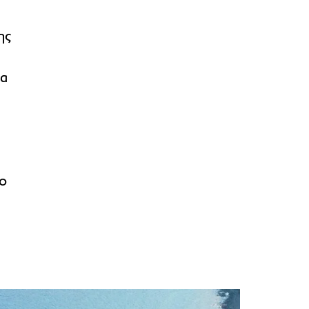
ης
ια
το