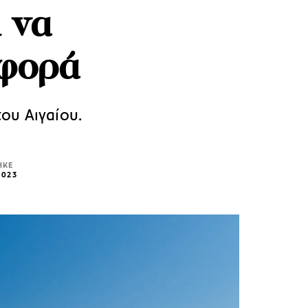
 να
 φορά
ου Αιγαίου.
ΗΚΕ
2023