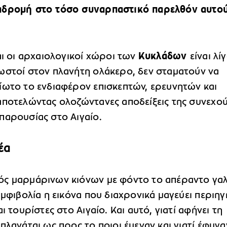
αδρομή στο τόσο συναρπαστικό παρελθόν αυτού
αι οι αρχαιολογικοί χώροι των
Κυκλάδων
είναι λί
ωστοί στον πλανήτη ολάκερο, δεν σταματούν να
ίωτο το ενδιαφέρον επισκεπτών, ερευνητών και
αποτελώντας ολοζώντανες αποδείξεις της συνεχο
παρουσίας στο Αιγαίο.
έα
ς μαρμάρινων κιόνων με φόντο το απέραντο γαλ
αμφιβολία η εικόνα που διαχρονικά μαγεύει περιηγ
αι τουρίστες στο Αιγαίο. Και αυτό, γιατί αφήνει τη
πλανάται ως προς το ποιοι έμεναν και γιατί έφυγα