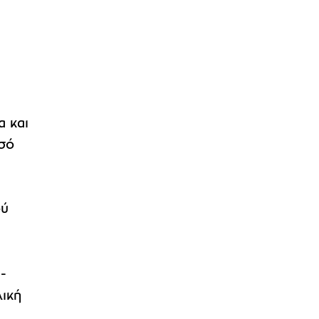
α και
ισό
ού
-
λική