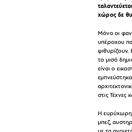
ταλαντεύεται
χώρος δε θυ
Μόνο οι φαν
υπέροχου πα
ψιθυρίζουν. 
το μισό δημ
είναι ο εικα
εμπνεύστηκα
αρχιτεκτονι
στις Τέχνες 
Η ευρύχωρ
μπεζ, αυστηρ
με τα ανοιχτ