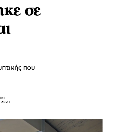
κε σε
αι
υπτικής που
ΗΚΕ
 2021