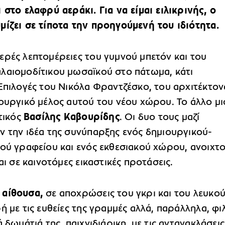
 στο ελαφρύ αεράκι. Για να είμαι ειλικρινής, ο
μίζει σε τίποτα την προηγούμενή του ιδιότητα.
ερές λεπτομέρειες του γυμνού μπετόν και του
λαιομοδίτικου μωσαϊκού στο πάτωμα, κάτι
Επιλογές του Νικόλα Φραντζέσκο, του αρχιτέκτον
ιουργικό μέλος αυτού του νέου χώρου. Το άλλο μ
στικός
Βασίλης Καβουρίδης
. Οι δυο τους μαζί
ν την ιδέα της συνύπαρξης ενός δημιουργικού-
κού γραφείου και ενός εκθεσιακού χώρου, ανοιχτ
και σε καινοτόμες εικαστικές προτάσεις.
η
αίθουσα,
σε αποχρώσεις του γκρι και του λευκού
ή με τις ευθείες της γραμμές αλλά, παράλληλα, φι
ά δωμάτιά της, παιχνιδιάρικη, με τις αντανακλάσεις