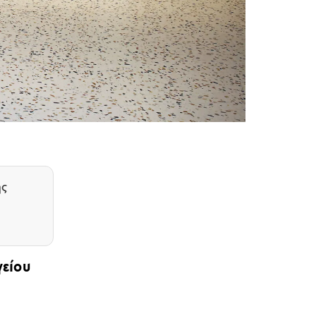
ης
γείου