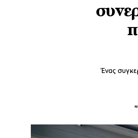
συνε
π
Ένας συγκε
Ν