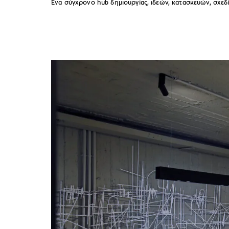
Ένα σύγχρονο hub δημιουργίας, ιδεών, κατασκευών, σχεδ