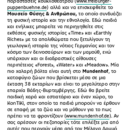
παραστάσεις κουκλοθέατρου (
www.freiburger-
puppenbuehne.de
) αλλά και να επισκεφθείτε το
Μουσείο Φύσης & Ανθρώπου,
το οποίο συνδυάζει
τη φυσική ιστορία και την εθνολογία. Εδώ παιδιά
και ενήλικες μπορείτε να περιηγηθείτε στις
εκθέσεις φυσικής ιστορίας «Time» και «Earthly
Riches» με τα απολιθώματα που ξετυλίγουν τη
γεωλογική ιστορία της νότιας Γερμανίας και τον
κόσμο των δεινοσαύρων και των μαμούθ, ενώ
υπάρχουν και οι διαδραστικές αίθουσες
περιπέτειας «Forest», «Water» και «Meadow». Μία
πιο χαλαρή βόλτα είναι αυτή στο
Mundenhof
, το
καταφύγιο ζώων που βρίσκεται μέσα σε μια
έκταση 38 εκταρίων και είναι το μεγαλύτερο στην
επαρχία Βάδης-Βυρτεμβέργης. Εδώ θα βρείτε
παιδική χαρά και εστιατόριο και έναν χώρο, το
KonTiKi, στον οποίο τα παιδιά μπορούν να έρθουν
σε επαφή με τα ζώα και να μάθουν για το πως
πρέπει να τα φροντίζουν (
www.mundenhof.de
). Αν
σας αρέσουν οι πεζοπορίες τότε επιλέξτε μια από
αυτές που περνούν μέσα από τον Μέλανα Δρυμό