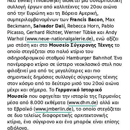
Νέα Εθνική Πινακοθήκη διαθέτει μια συναρπαστική
συλλογή έργων από καλλιτέχνες του 20ου αιώνα
από την Ευρώπη και τη Βόρεια Αμερική,
συμπεριλαμβανομένων των
Francis Bacon
, Max
Beckmann,
Salvador Dalí
, Rebecca Horn, Pablo
Picasso, Gerhard Richter, Werner Tübke και Andy
Warhol (
www.neue-nationalgalerie.de
), ενώ αξίζει
μια στάση και στο
Μουσείο Σύγχρονης Τέχνης
το
οποίο στεγάζεται στο παλιό κτίριο του
σιδηροδρομικού σταθμού Hamburger Bahnhof. Ένα
πανέμορφο κτίριο σε ύστερο νεοκλασικό στυλ που
φιλοξενεί μια από τις μεγαλύτερες και πιο
σημαντικές δημόσιες συλλογές σύγχρονης τέχνης
στον κόσμο από το δεύτερο μισό του 20ού αιώνα
μέχρι και σήμερα. Το
Γερμανικό Ιστορικό
Μουσείο
που αφηγείται την ιστορία της Γερμανίας
μέσα από 8.000 εκθέματα (
www.dhm.de
) αλλά και
το Εβραϊκό (
www.jmberlin.de
), το οποίο στεγάζεται
σε δυο τελείως διαφορετικής αρχιτεκτονικής
κτίρια, ένα σύγχρονο και ένα μπαρόκ είναι επίσης
αξιόλογα.