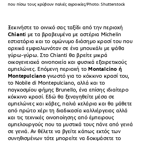
που πίσω τους κρύβουν παλιές αγροικίες/Photo: Shutterstock
Ξεκινήστε το οινικό σας ταξίδι από την περιοχή
Chiant
i με τα βραβευμένα με αστέρια Michelin
εστιατόρια και το ομώνυμο διάσημο κρασί του που
αρχικά εμφιαλωνόταν σε ένα μπουκάλι με ψάθα
γύρω-γύρω. Στο Chianti θα βρείτε μικρά
οικογενειακά οινοποιεία και φυσικά εξαιρετικούς
αμπελώνες. Επόμενη περιοχή το
Montalcino ή
Montepulciano
γνωστό για το κόκκινο κρασί του,
το Nobile di Montepulciano, αλλά και το
παγκοσμίου φήμης Brunello, ένα επίσης ιδιαίτερο
κόκκινο κρασί. Εδώ θα ξεναγηθείτε μέσα σε
αμπελώνες και κάβες, παλιά κελάρια και θα μάθετε
από πρώτο χέρι τη διαδικασία καλλιέργειας αλλά
και τις τεχνικές οινοποίησης από έμπειρους
αμπελουργούς που τα μυστικά τους πάνε από γενιά
σε γενιά. Αν θέλετε να βγείτε κάπως εκτός των
συνηθισμένων τότε μπορείτε να δοκιμάσετε το