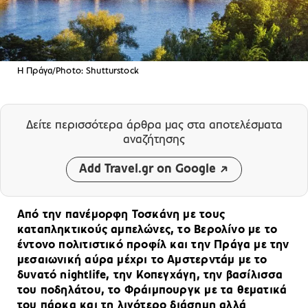
Η Πράγα/Photo: Shutturstock
Δείτε περισσότερα άρθρα μας
στα αποτελέσματα
αναζήτησης
Add Travel.gr on Google
Από την πανέμορφη Τοσκάνη με τους
καταπληκτικούς αμπελώνες, το Βερολίνο με το
έντονο πολιτιστικό προφίλ και την Πράγα με την
μεσαιωνική αύρα μέχρι το Αμστερντάμ με το
δυνατό nightlife, την Κοπεγχάγη, την βασίλισσα
του ποδηλάτου, το Φράιμπουργκ με τα θεματικά
του πάρκα και τη λιγότερο διάσημη αλλά