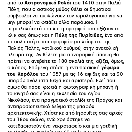
από το
Αστρονομικό Ρολόι
του 1410 στην Παλιά
Πόλη, που ο αστικός μύθος θέλει οι δημοτικοί
σύμβουλοι να τυφλώνουν τον ωρολογοποιό για να
μην μπορεί να φτιάξει άλλο παρόμοιο. Η
περιπλοκότητά του και η ομορφιά του αξίζουν τα
κλικ σας όπως και η
Πύλη της Πυρίτιδας
, ένα από
τα παλαιοτέρα και ομορφότερα κτίσματα της
Παλιάς Πόλης, γοτθικού ρυθμού, στην ανατολική
πλευρά της. Αν θέλετε μια πανοραμική άποψη θα
πρέπει να ανεβείτε τα 180 σκαλιά της, αξίζει, όμως,
ο κόπος. Επόμενη στάση η εντυπωσιακή
γέφυρα
του Καρόλου
του 1357 με τις 16 αψίδες και τα 30
μπαρόκ αγάλματα δεξιά και αριστερά. Εκεί που
όμως θα πάρει φωτιά η φωτογραφική μηχανή ή
το κινητό σας είναι η εκκλησία του Αγίου
Νικολάου, ένα πραγματικό στολίδι της Πράγας και
αντιπροσωπευτικό δείγμα της μπαρόκ
αρχιτεκτονικής. Χτίστηκε από Ιησουΐτες στις αρχές
του 18ου αιώνα, ενώ χρειάστηκε να
κατεδαφιστούν ένα νεκροταφείο και μια γοτθική