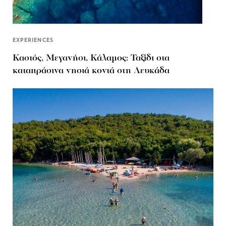
EXPERIENCES
Καστός, Μεγανήσι, Κάλαμος: Ταξίδι στα
καταπράσινα νησιά κοντά στη Λευκάδα