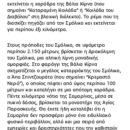
εκτείνεται η χαράδρα της Βάλια Κίρνα (που
σημαίνει “Καταραμένη Κοιλάδα” ή “Κοιλάδα του
Διαβόλου” στη βλαχική διάλεκτο). Το ρέμα που τη
διασχίζει πηγάζει από τον Σμόλικα και εκτείνεται
για περίπου έξι χιλιόμετρα.
Στους πρόποδες του Σμόλικα, σε υψόμετρο
περίπου 2.150 μέτρων, βρίσκεται η Δρακόλιμνη
του Σμόλικα, μια αλπική λίμνη μοναδικής
ομορφιάς. Στο φαράγγι της Βάλια Κίρνα
σχηματίζεται ο μεγάλος καταρράκτης του Σμόλικα,
ο Άπα Σπιντζουράτα (που σημαίνει “Κρεμαστό
Νερό”), ο οποίος πέφτει από ύψος περίπου 100
μέτρων και καταλήγει σε μια απότομη χαράδρα.
Πέντε χιλιόμετρα νότια της Σαμαρίνας, μέσα σε
πυκνό δάσος, βρίσκεται το μοναστήρι της Αγίας
Παρασκευής. Θα έχετε ήδη καταλάβει ότι η
Σαμαρίνα δεν προσφέρει μόνο ένα ειδυλλιακό
φυσικό περιβάλλον, αλλά και μια σειρά από
εμπειρίες και δραστηριότητες που την καθιστούν