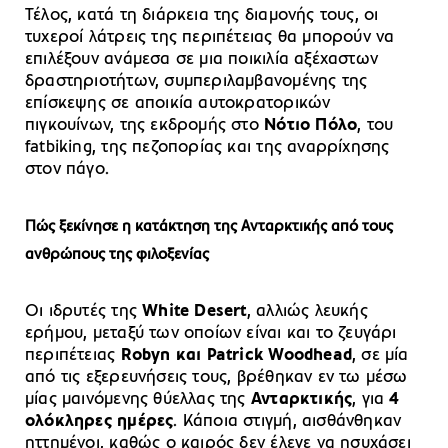
Τέλος, κατά τη διάρκεια της διαμονής τους, οι
τυχεροί λάτρεις της περιπέτειας θα μπορούν να
επιλέξουν ανάμεσα σε μια ποικιλία αξέχαστων
δραστηριοτήτων, συμπεριλαμβανομένης της
επίσκεψης σε αποικία αυτοκρατορικών
πιγκουίνων, της εκδρομής στο
Νότιο Πόλο
, του
fatbiking, της πεζοπορίας και της αναρρίχησης
στον πάγο.
Πώς ξεκίνησε η κατάκτηση της Ανταρκτικής από τους
ανθρώπους της φιλοξενίας
Οι ιδρυτές της
White Desert
, αλλιώς λευκής
ερήμου, μεταξύ των οποίων είναι και το ζευγάρι
περιπέτειας
Robyn και Patrick Woodhead
, σε μία
από τις εξερευνήσεις τους, βρέθηκαν εν τω μέσω
μίας μαινόμενης θύελλας της
Ανταρκτικής
, για
4
ολόκληρες ημέρες
. Κάποια στιγμή, αισθάνθηκαν
ηττημένοι, καθώς ο καιρός δεν έλεγε να ησυχάσει