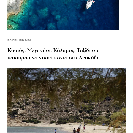
EXPERIENCES
Καστός, Μεγανήσι, Κάλαμος: Ταξίδι στα
καταπράσινα νησιά κοντά στη Λευκάδα