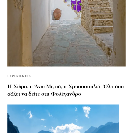
EXPERIENCES
Η Χώρα, η Άνω Μεριά, η Χρυσοσπηλιά -Όλα όσα
αξίζει να δείτε στη Φολέγανδρο