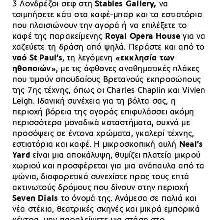
3 Λονδρέζοι σεφ στη
Stables Gallery,
να
τσιμπήσετε κάτι στα καφέ-μπαρ και τα εστιατόρια
που πλαισιώνουν την αγορά ή να επιλέξετε το
καφέ της παρακείμενης
Royal Opera House
για να
χαζεύετε τη δράση από ψηλά. Περάστε και από το
ναό St Paul’s
, τη λεγόμενη
«εκκλησία των
ηθοποιών»
, με τις άφθονες αναθηματικές πλάκες
που τιμούν σπουδαίους Βρετανούς εκπροσώπους
της 7ης τέχνης, όπως οι Charles Chaplin και Vivien
Leigh. Ιδανική συνέχεια για τη βόλτα σας, η
περιοχή βόρεια της αγοράς επιφυλάσσει ακόμη
περισσότερα μοναδικά καταστήματα, συχνά με
προσόψεις σε έντονα χρώματα, γκαλερί τέχνης,
εστιατόρια και καφέ. Η μικροσκοπική αυλή
Neal’s
Yard
είναι μια αποκάλυψη, θυμίζει πλατεία μικρού
χωριού και προσφέρεται για μια ανάπαυλα από τα
ψώνια, διαφορετικά συνεχίστε προς τους επτά
ακτινωτούς δρόμους που δίνουν στην περιοχή
Seven Dials
το όνομά της. Ανάμεσα σε παλιά και
νέα στέκια, θεατρικές σκηνές και μικρά εμπορικά