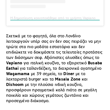
Η δημοσίευση κοινοποιήθηκε από το χρήστη Vapiano (@vapianouk)
Σχετικά με το φαγητό, όλα στο Λονδίνο
λειτουργούν υπέρ σας αν δεν σας πειράζει να μην
τρώτε στα πιο μοδάτα εστιατόρια και δεν
επιδιώκετε να δοκιμάσετε τις τελευταίες προτάσεις
των διάσημων σεφ. Αξιόπιστες αλυσίδες όπως το
Vapiano
για ιταλική κουζίνα, το εξαιρετικό
Busaba
Eathai
για ταϊλανδέζικη, το διαχρονικά αγαπημένο
Wagamama
με 39 σημεία, το
Diner
με τα
λαχταριστά burger και τα
Masala Zone
και
Dishoom
με την πλούσια ινδική κουζίνα,
προσφέρουν πραγματικά καλά πιάτα σε μεγάλη
ποικιλία και χώρους γεμάτους ζωντάνια και
προσεγμένο διάκοσμο.