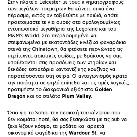
Στην πλατεία Leicester με τους κινηματογράφους
των μεγάλων πρεμιέρων θα κάνετε απλά ένα
πέρασμα, εκτός αν ταξιδεύετε με παιδιά, οπότε
προετοιμαστείτε για ουρές στα ομολογουμένως
εντυπωσιακά μεγαθήρια της Legoland και του
M&M’s World. Στα πεζοδρομημένα και
στεφανωμένα με εκατοντάδες κινέζικα φαναράκια
στενά της Chinatown, θα φτάσετε περνώντας τις
περίτεχνες ασιατικές αψίδες, με δράκους να σας
υποδέχονται στις προσόψεις των κτηρίων και
δεκάδες εστιατόρια καντονέζικης κουζίνας να
παρατάσσονται στη σειρά. Ο ανταγωνισμός κρατά
την ποιότητα σε ψηλά επίπεδα και τις τιμές λογικές,
προτιμήστε το διαχρονικά αξιόπιστο
Golden
Dragon
και το στιλάτο
Plum Valley
.
Όσο για το Soho, την περιοχή του κέντρου που
δεν κοιμάται ποτέ, θα σας ξεσηκώσει με τις pub να
ξεχειλίζουν κόσμο, τα μοδάτα και αρκετά
οικονομικά φαγάδικα της
Wardour St.
να