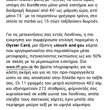
υπόψη ότι διατίθενται μόνο μονά εισιτήρια και η
διαδρομή διαρκεί από 40΄ως μιάμιση ώρα, αντί
μόνο 15΄ με το παραπάνω γρήγορο τρένο, στο
οποίο τα παιδιά ως 15 ετών ταξιδεύουν δωρεάν.
Για τις μετακινήσεις σας εντός Λονδίνου, η πιο
εύχρηστη και συμφέρουσα επιλογή παραμένει η
Oyster Card
, μια έξυπνη
«touch and go»
κάρτα
που χρησιμοποιείται στα περισσότερα μέσα
μεταφοράς, πετυχαίνοντας εκπτώσεις ως και 50%
σε σχέση με τα μεμονωμένα εισιτήρια. Στο
www.tfl.gov.uk
θα βρείτε πληροφορίες για τα
κόστη ακόμη και για να την προ-παραγγείλετε
ώστε να σας αποσταλεί στην Ελλάδα πριν το ταξίδι
σας. Οι 11 γραμμές του μετρό καλύπτουν 402 χλμ.
και εξυπηρετούν 272 σταθμούς, φέρνοντάς σας
κυριολεκτικά σε κάθε γωνιά του Λονδίνου, οπότε
ελέγξτε τους σχετικούς χάρτες πριν μπείτε στα
περίφημα μαύρα ταξί με τα υψηλά κόμιστρα.