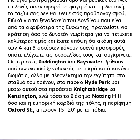
Με έγκαιρο προγραμματισμό και μερικές έξυπνες
επιλογές όσον αφορά το φαγητό και τη διαμονή,
το ταξίδι σας δεν θα βγει εκτός προϋπολογισμού.
Ειδικά για τα ξενοδοχεία του Λονδίνου που είναι
από τα ακριβότερα της Ευρώπης, προνοείστε για
κράτηση όσο το δυνατόν νωρίτερα για να πετύχετε
καλύτερες τιμές και έχετε υπόψη ότι ακόμη αυτά
των 4 και 5 αστέρων κάνουν συχνά προσφορές,
οπότε ελέγχετε τις ιστοσελίδες τους και συγκρίνετε.
Οι περιοχές
Paddington
και
Bayswater
βρίθουν
από οικονομικά ξενοδοχεία, με μικρά κατά κανόνα
δωμάτια, αλλά με πλεονέκτημα την εγγύτητα στο
σταθμό του τρένου, στο πάρκο
Hyde Park
και
μέσω αυτού στα προάστια
Knightsbridge
και
Kensington
, ενώ τόσο το διάσημο
Notting Hill
όσο και η εμπορική καρδιά της πόλης, η περίφημη
Oxford St.
, απέχουν 15’-20’ με τα πόδια.