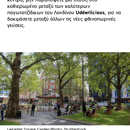
κέντρα, μην παραλείψετε μια στάση στο
καθιερωμένο μεταξύ των καλύτερων
παγωτατζίδικων του Λονδίνου
Udderlicious
, για να
δοκιμάσετε μεταξύ άλλων τις νέες φθινοπωρινές
γεύσεις.
Leicester Square Garden/Photo: Shutterstock