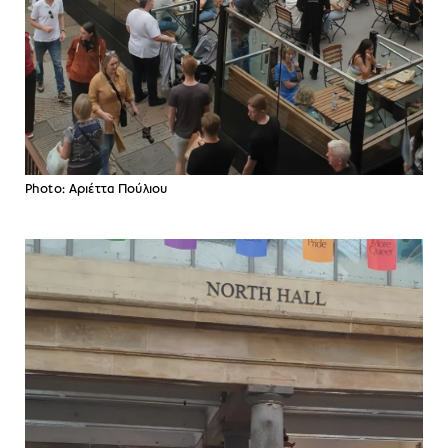
Photo: Αριέττα Πούλιου