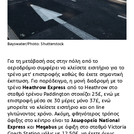
Bayswater/Photo: Shutterstock
Για τη μετάβασή σας στην πόλη από το
αεροδρόμιο συμφέρει να κλείσετε εισιτήριο για το
τρένο μετ’ επιστροφής καθώς θα έχετε σημαντική
έκπτωση. Για παράδειγμα, η μονή διαδρομή με το
τρένο
Heathrow Express
από το Heathrow στο
σταθμό τρένου Paddington στοιχίζει 25£, ενώ με
επιστροφή μέσα σε 30 μέρες μόνο 37£, ενώ
μπορείτε να κλείσετε εισιτήριο και on line
γλιτώνοντας χρόνο. Ακόμη, φθηνότερος τρόπος
άφιξης στο κέντρο είναι τα
λεωφορεία National
Express
και
Megabus
με άφιξη στο σταθμό Victoria
Coach Station μόλις με 12,50£, να έχετε όμως