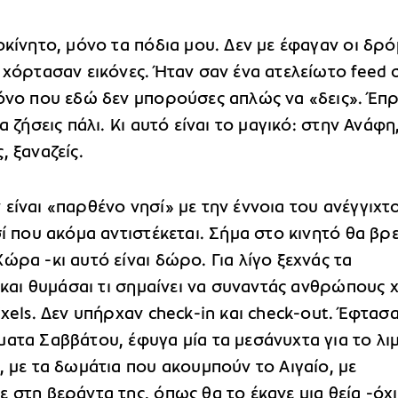
οκίνητο, μόνο τα πόδια μου. Δεν με έφαγαν οι δρό
 χόρτασαν εικόνες. Ήταν σαν ένα ατελείωτο feed 
μόνο που εδώ δεν μπορούσες απλώς να «δεις». Έπ
α ζήσεις πάλι. Κι αυτό είναι το μαγικό: στην Ανάφη
, ξαναζείς.
 είναι «παρθένο νησί» με την έννοια του ανέγγιχτ
σί που ακόμα αντιστέκεται. Σήμα στο κινητό θα βρε
ώρα -κι αυτό είναι δώρο. Για λίγο ξεχνάς τα
s και θυμάσαι τι σημαίνει να συναντάς ανθρώπους 
ixels. Δεν υπήρχαν check-in και check-out. Έφτασα
ατα Σαββάτου, έφυγα μία τα μεσάνυχτα για το λιμ
, με τα δωμάτια που ακουμπούν το Αιγαίο, με
 στη βεράντα της, όπως θα το έκανε μια θεία -όχι