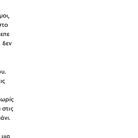
μοι,
στο
ρεπε
, δεν
ου.
ις
χωρίς
 στις
άνι.
 μια