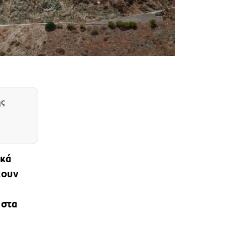
ης
ικά
χουν
 στα