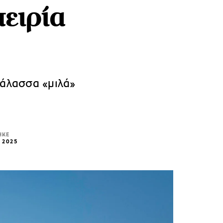
ειρία
θάλασσα «μιλά»
ΗΚΕ
 2025