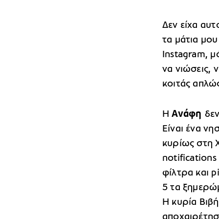
Δεν είχα αυτ
τα μάτια μου
Instagram, 
να νιώσεις, ν
κοιτάς απλώς
Η
Ανάφη
δεν
Είναι ένα νη
κυρίως στη Χ
notification
φίλτρα και p
5 τα ξημερώμ
Η κυρία Βιβή
αποχαιρέτησε