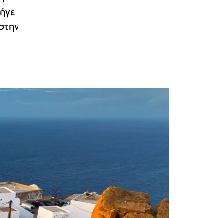
πήγε
 στην