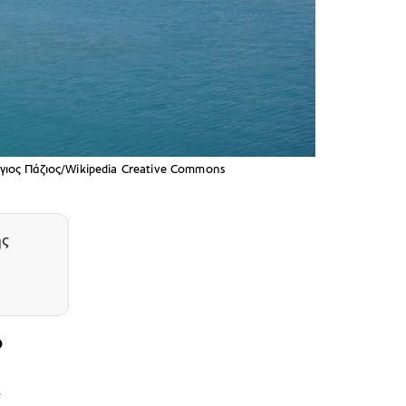
ργιος Πάζιος/Wikipedia Creative Commons
ης
ο
ν