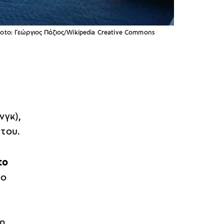
hoto: Γεώργιος Πάζιος/Wikipedia Creative Commons
νγκ),
 του.
το
το
 η