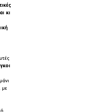
τικές
αι κι
δική
υτές
γκοι
η
μάνι
, με
χή