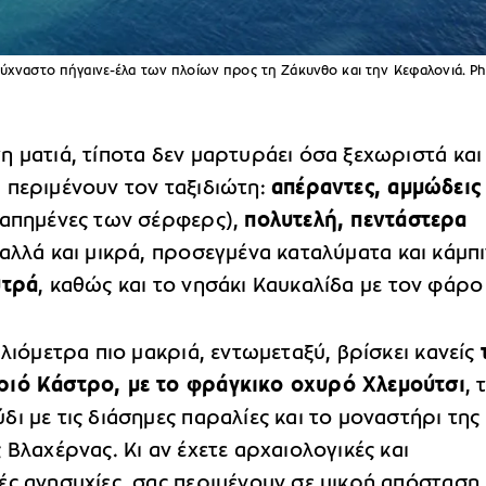
λυσύχναστο πήγαινε-έλα των πλοίων προς τη Ζάκυνθο και την Κεφαλονιά. P
 ματιά, τίποτα δεν μαρτυράει όσα ξεχωριστά και
 περιμένουν τον ταξιδιώτη:
απέραντες, αμμώδεις
απημένες των σέρφερς),
πολυτελή, πεντάστερα
(αλλά και μικρά, προσεγμένα καταλύματα και κάμπι
υτρά
, καθώς και το νησάκι Καυκαλίδα με τον φάρο
ιλιόμετρα πιο μακριά, εντωμεταξύ, βρίσκει κανείς
ιό Κάστρο, με το φράγκικο οχυρό Χλεμούτσι
, 
ι με τις διάσημες παραλίες και το μοναστήρι της
 Βλαχέρνας. Κι αν έχετε αρχαιολογικές και
ές ανησυχίες, σας περιμένουν σε μικρή απόσταση