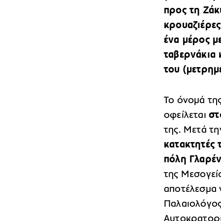
προς τη Ζάκ
κρουαζιέρες
ένα μέρος μ
ταβερνάκια κ
του (μετρημ
Το όνομά τη
οφείλεται
στ
της. Μετά τ
κατακτητές
πόλη Γλαρέν
της Μεσογείο
αποτέλεσμα 
Παλαιολόγος
Αυτοκρατορί