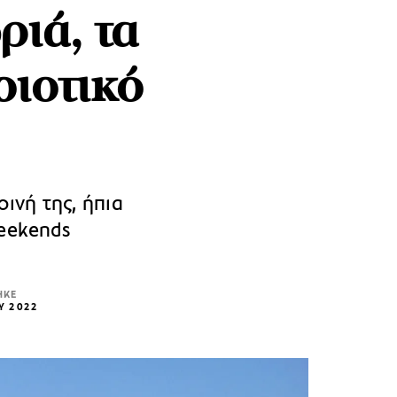
ριά, τα
οιοτικό
ρινή της, ήπια
weekends
ΗΚΕ
Υ 2022