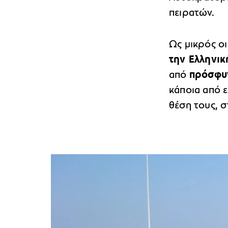
πειρατών.
Ως μικρός ο
την Ελληνι
από
πρόσφυγ
κάποια από ε
θέση τους, σ