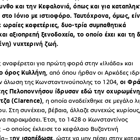
υνθο και την Κεφαλονιά, όπως και για καταπληκ
 στο Ιόνιο με ιστιοφόρο. Ταυτόχρονα, όμως, είν
ε ωραίες καφετέριες, δυο-τρία συμπαθητικά
αι αξιοπρεπή ξενοδοχεία, το οποίο έχει και τη 
ένη) νυχτερινή ζωή.
ς αναφέρεται για πρώτη φορά στην «Ιλιάδα» και
ο όρος Κυλλήνη
, από όπου ήρθαν οι Αρκάδες ιδρ
ην άλωση της Κωνσταντινούπολης το 1204,
οι Φρά
 της Πελοποννήσου ίδρυσαν εδώ την οχυρωμέν
τζα (Clarence)
, η οποία αναδείχθηκε σε μεγάλο λι
υ. Στη συνέχεια, βέβαια, άλλαζε συνεχώς κυρίους
να παρακμάσει. Έτσι, το 1428 ο Κωνσταντίνος
 –ο οποίος έκλεισε το κεφάλαιο Βυζαντινή
α– τ
ην ισοπέδωσε
, ώστε να μην πέσει στην κατο