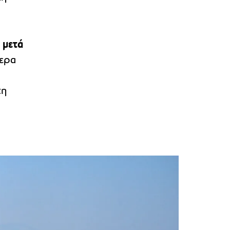
ε
μετά
τερα
τη