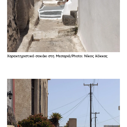
Χαρακτηριστικό σοκάκι στη Μεσαριά/Photo: Νίκος Κόκκας