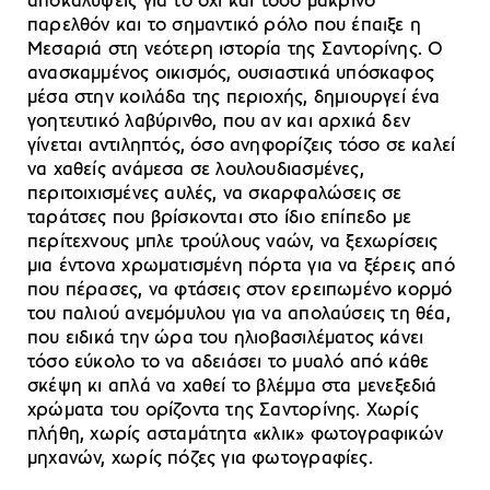
αποκαλύψεις για το όχι και τόσο μακρινό
παρελθόν και το σημαντικό ρόλο που έπαιξε η
Μεσαριά στη νεότερη ιστορία της Σαντορίνης. Ο
ανασκαμμένος οικισμός, ουσιαστικά υπόσκαφος
μέσα στην κοιλάδα της περιοχής, δημιουργεί ένα
γοητευτικό λαβύρινθο, που αν και αρχικά δεν
γίνεται αντιληπτός, όσο ανηφορίζεις τόσο σε καλεί
να χαθείς ανάμεσα σε λουλουδιασμένες,
περιτοιχισμένες αυλές, να σκαρφαλώσεις σε
ταράτσες που βρίσκονται στο ίδιο επίπεδο με
περίτεχνους μπλε τρούλους ναών, να ξεχωρίσεις
μια έντονα χρωματισμένη πόρτα για να ξέρεις από
που πέρασες, να φτάσεις στον ερειπωμένο κορμό
του παλιού ανεμόμυλου για να απολαύσεις τη θέα,
που ειδικά την ώρα του ηλιοβασιλέματος κάνει
τόσο εύκολο το να αδειάσει το μυαλό από κάθε
σκέψη κι απλά να χαθεί το βλέμμα στα μενεξεδιά
χρώματα του ορίζοντα της Σαντορίνης. Χωρίς
πλήθη, χωρίς ασταμάτητα «κλικ» φωτογραφικών
μηχανών, χωρίς πόζες για φωτογραφίες.