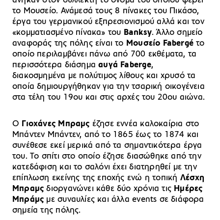
άνηκαν στον συλλέκτη το όνομα του οποίου φέρει
το Μουσείο. Ανάμεσά τους 8 πίνακες του Πικάσο,
έργα του γερμανικού εξπρεσιονισμού αλλά και τον
«κομματιασμένο πίνακα» του
Banksy
. Άλλο σημείο
αναφοράς της πόλης είναι το
Moυσείο Fabergé
το
οποίο περιλαμβάνει πάνω από 700 εκθέματα, τα
περισσότερα διάσημα
αυγά Faberge
,
διακοσμημένα με πολύτιμος λίθους και χρυσό τα
οποία δημιουργήθηκαν για την τσαρική οικογένεια
στα τέλη του 19ου και στις αρχές του 20ου αιώνα.
O
Γιοχάνες Μπραμς
έζησε εννέα καλοκαίρια στο
Μπάντεν Μπάντεν, από το 1865 έως το 1874 και
συνέθεσε εκεί μερικά από τα σημαντικότερα έργα
του. Το σπίτι στο οποίο έζησε διασώθηκε από την
κατεδάφιση και το σαλόνι έχει διατηρηθεί με την
επίπλωση εκείνης της εποχής ενώ η τοπική
Λέσχη
Μπραμς
διοργανώνει κάθε δύο χρόνια τις
Ημέρες
Μπράμς
με συναυλίες και άλλα events σε διάφορα
σημεία της πόλης.