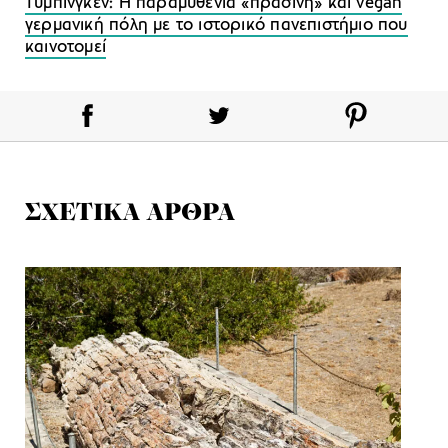
Tύμπινγκεν: H παραμυθένια «πράσινη» και vegan
γερμανική πόλη με το ιστορικό πανεπιστήμιο που
καινοτομεί
ΣΧΕΤΙΚΑ ΑΡΘΡΑ