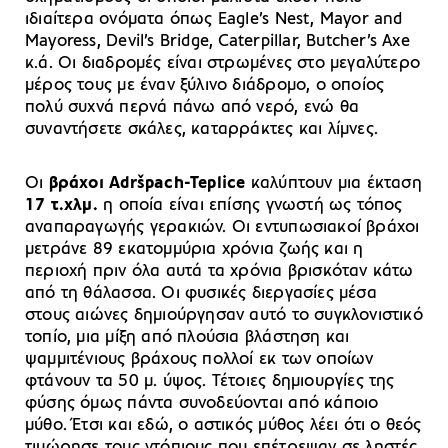
ιδιαίτερα ονόματα όπως Eagle’s Nest, Mayor and
Mayoress, Devil’s Bridge, Caterpillar, Butcher’s Axe
κ.ά. Οι διαδρομές είναι στρωμένες στο μεγαλύτερο
μέρος τους με έναν ξύλινο διάδρομο, ο οποίος
πολύ συχνά περνά πάνω από νερό, ενώ θα
συναντήσετε σκάλες, καταρράκτες και λίμνες.
Οι
βράχοι Adršpach-Teplice
καλύπτουν μια έκταση
17 τ.χλμ.
η οποία είναι επίσης γνωστή ως τόπος
αναπαραγωγής γερακιών. Οι εντυπωσιακοί βράχοι
μετράνε 89 εκατομμύρια χρόνια ζωής και η
περιοχή πριν όλα αυτά τα χρόνια βρισκόταν κάτω
από τη θάλασσα. Οι φυσικές διεργασίες μέσα
στους αιώνες δημιούργησαν αυτό το συγκλονιστικό
τοπίο, μια μίξη από πλούσια βλάστηση και
ψαμμιτένιους βράχους πολλοί εκ των οποίων
φτάνουν τα 50 μ. ύψος. Τέτοιες δημιουργίες της
φύσης όμως πάντα συνοδεύονται από κάποιο
μύθο. Έτσι και εδώ, ο αστικός μύθος λέει ότι ο θεός
τιμώρησε τους ντόπιους που επέτρεψαν σε ληστές