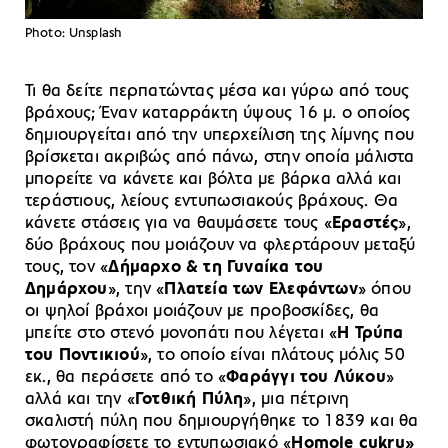
Photo: Unsplash
Τι θα δείτε περπατώντας μέσα και γύρω από τους
βράχους; Έναν καταρράκτη ύψους 16 μ. ο οποίος
δημιουργείται από την υπερχείλιση της λίμνης που
βρίσκεται ακριβώς από πάνω, στην οποία μάλιστα
μπορείτε να κάνετε και βόλτα με βάρκα αλλά και
τεράστιους, λείους εντυπωσιακούς βράχους. Θα
κάνετε στάσεις για να θαυμάσετε τους «
Εραστές
»,
δύο βράχους που μοιάζουν να φλερτάρουν μεταξύ
τους, τον «
Δήμαρχο & τη Γυναίκα του
Δημάρχου
», την «
Πλατεία των Ελεφάντων
» όπου
οι ψηλοί βράχοι μοιάζουν με προβοσκίδες, θα
μπείτε στο στενό μονοπάτι που λέγεται «
Η Τρύπα
του Ποντικιού
», το οποίο είναι πλάτους μόλις 50
εκ., θα περάσετε από το «
Φαράγγι του Λύκου
»
αλλά και την «
Γοτθική Πύλη
», μια πέτρινη
σκαλιστή πύλη που δημιουργήθηκε το 1839 και θα
φωτογραφίσετε το εντυπωσιακό «
Homole cukru»