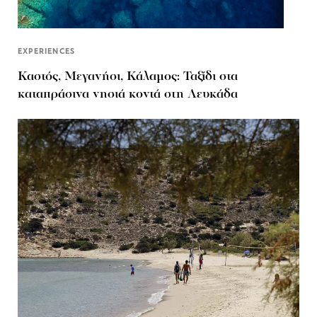
EXPERIENCES
Καστός, Μεγανήσι, Κάλαμος: Ταξίδι στα
καταπράσινα νησιά κοντά στη Λευκάδα