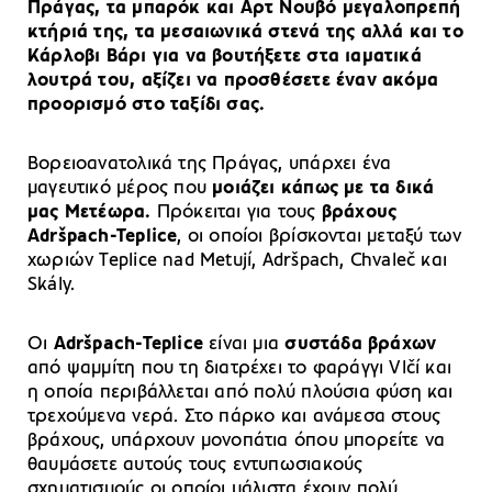
Πράγας, τα μπαρόκ και Αρτ Νουβό μεγαλοπρεπή
κτήριά της, τα μεσαιωνικά στενά της αλλά και το
Κάρλοβι Βάρι για να βουτήξετε στα ιαματικά
λουτρά του, αξίζει να προσθέσετε έναν ακόμα
προορισμό στο ταξίδι σας.
Βορειοανατολικά της Πράγας, υπάρχει ένα
μαγευτικό μέρος που
μοιάζει κάπως με τα δικά
μας Μετέωρα.
Πρόκειται για τους
βράχους
Adršpach-Teplice
, οι οποίοι βρίσκονται μεταξύ των
χωριών Teplice nad Metují, Adršpach, Chvaleč και
Skály.
Οι
Adršpach-Teplice
είναι μια
συστάδα βράχων
από ψαμμίτη που τη διατρέχει το φαράγγι Vlčí και
η οποία περιβάλλεται από πολύ πλούσια φύση και
τρεχούμενα νερά. Στο πάρκο και ανάμεσα στους
βράχους, υπάρχουν μονοπάτια όπου μπορείτε να
θαυμάσετε αυτούς τους εντυπωσιακούς
σχηματισμούς οι οποίοι μάλιστα έχουν πολύ