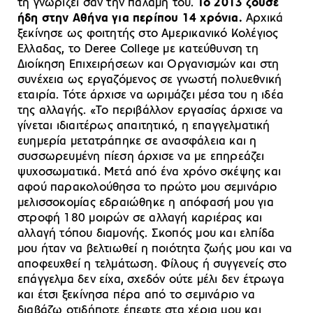
τη γνωρίζει σαν την παλάμη του.
Το 2013 ζούσε
ήδη στην Αθήνα για περίπου 14 χρόνια.
Αρχικά
ξεκίνησε ως φοιτητής στο Αμερικανικό Κολέγιος
Ελλαδας, το Deree College με κατεύθυνση τη
Διοίκηση Επιχειρήσεων και Οργανισμών και στη
συνέχεια ως εργαζόμενος σε γνωστή πολυεθνική
εταιρία. Τότε άρχισε να ωριμάζει μέσα του η ιδέα
της αλλαγής. «Το περιβάλλον εργασίας άρχισε να
γίνεται ιδιαιτέρως απαιτητικό, η επαγγελματική
ευημερία μετατράπηκε σε ανασφάλεια και η
συσσωρευμένη πίεση άρχισε να με επηρεάζει
ψυχοσωματικά. Μετά από ένα χρόνο σκέψης και
αφού παρακολούθησα το πρώτο μου σεμινάριο
μελισσοκομίας εδραιώθηκε η απόφασή μου για
στροφή 180 μοιρών σε αλλαγή καριέρας και
αλλαγή τόπου διαμονής. Σκοπός μου και ελπίδα
μου ήταν να βελτιωθεί η ποιότητα ζωής μου και να
αποφευχθεί η τελμάτωση. Φίλους ή συγγενείς στο
επάγγελμα δεν είχα, σχεδόν ούτε μέλι δεν έτρωγα
και έτσι ξεκίνησα πέρα από το σεμινάριο να
διαβάζω οτιδήποτε έπεφτε στα χέρια μου και