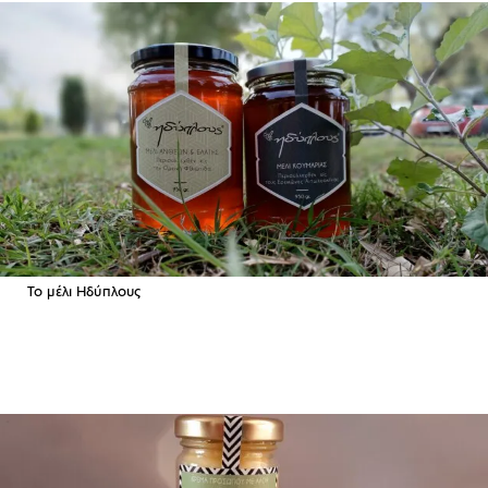
To μέλι Ηδύπλους