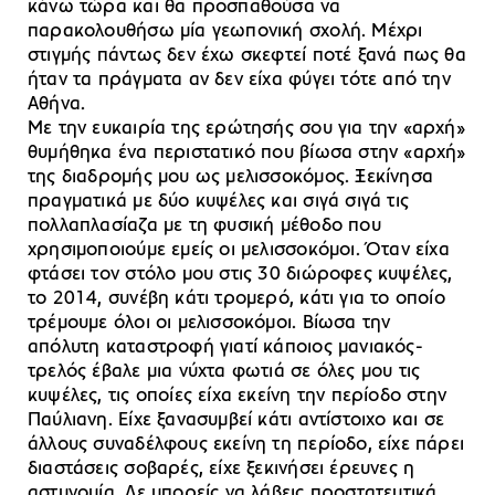
κάνω τώρα και θα προσπαθούσα να
παρακολουθήσω μία γεωπονική σχολή. Μέχρι
στιγμής πάντως δεν έχω σκεφτεί ποτέ ξανά πως θα
ήταν τα πράγματα αν δεν είχα φύγει τότε από την
Αθήνα.
Με την ευκαιρία της ερώτησής σου για την «αρχή»
θυμήθηκα ένα περιστατικό που βίωσα στην «αρχή»
της διαδρομής μου ως μελισσοκόμος. Ξεκίνησα
πραγματικά με δύο κυψέλες και σιγά σιγά τις
πολλαπλασίαζα με τη φυσική μέθοδο που
χρησιμοποιούμε εμείς οι μελισσοκόμοι. Όταν είχα
φτάσει τον στόλο μου στις 30 διώροφες κυψέλες,
το 2014, συνέβη κάτι τρομερό, κάτι για το οποίο
τρέμουμε όλοι οι μελισσοκόμοι. Βίωσα την
απόλυτη καταστροφή γιατί κάποιος μανιακός-
τρελός έβαλε μια νύχτα φωτιά σε όλες μου τις
κυψέλες, τις οποίες είχα εκείνη την περίοδο στην
Παύλιανη. Είχε ξανασυμβεί κάτι αντίστοιχο και σε
άλλους συναδέλφους εκείνη τη περίοδο, είχε πάρει
διαστάσεις σοβαρές, είχε ξεκινήσει έρευνες η
αστυνομία. Δε μπορείς να λάβεις προστατευτικά