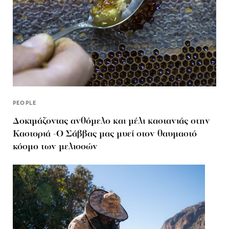
PEOPLE
Δοκιμάζοντας ανθόμελο και μέλι καστανιάς στην
Καστοριά -Ο Σάββας μας μυεί στον θαυμαστό
κόσμο των μελισσών