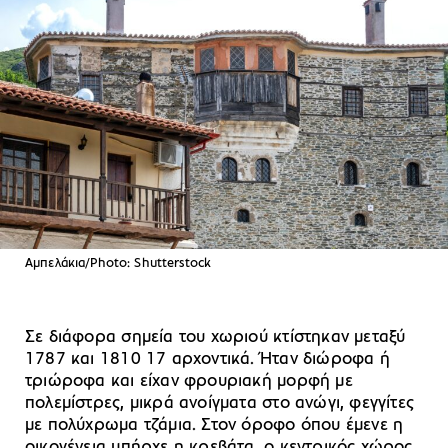
Αμπελάκια/Photo: Shutterstock
Σε διάφορα σημεία του χωριού κτίστηκαν μεταξύ
1787 και 1810 17 αρχοντικά. Ήταν διώροφα ή
τριώροφα και είχαν φρουριακή μορφή με
πολεμίστρες, μικρά ανοίγματα στο ανώγι, φεγγίτες
με πολύχρωμα τζάμια. Στον όροφο όπου έμενε η
οικογένεια υπήρχε η κρεβάτα, ο κεντρικός χώρος