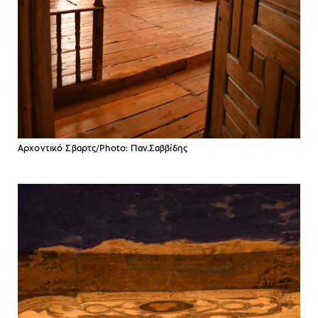
Αρχοντικό Σβαρτς/Photo: Παν.Σαββίδης