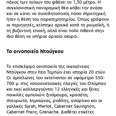
πάχος των τοίχων του φθάνει το 1,30 μέτρο. Η
συγκλονιστική πανοραμική θέα κόβει την ανάσα
και σε κάνει να συνειδητοποιείς πόσο στρατηγική
ήταν η θέση του παρατηρητηρίου. Όπως γράφουν
οι περιηγητές, κτίστηκε αρχικά κατά τη ρωμαϊκή, ή
τη βυζαντινή εποχή, αλλά είναι πολύ πιθανό στην
ίδια θέση να υπήρχε αρχαίο οχυρό.
Το οινοποιείο Ντούγκου
To επισκέψιμο οινοποιείο της οικογένειας
Ντούγκου στην Ιτέα Τεμπών έχει ιστορία 20 ετών.
Οι αμπελώνες του εκτείνονται σε υψόμετρο 550-
700 μ. στις νοτιοανατολικές πλαγιές του Ολύμπου
και εκεί καλλιεργούνται 12 ελληνικές και ξένες
ποικιλίες αμπελιών: ξινόμαυρο, κρασάτο,
σταυρωτό, λημνιώνας, ροδίτης, ασύρτικο και οι
γαλλικές Syrah, Μerlot, Cabernet Sauvignon,
Cabernet Franc, Grenache. Διαθέτει ετικέτες