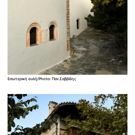
Εσωτερική αυλή/Photo: Παν.Σαββίδης