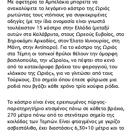
Με αφετηρία τα Αμπελάκια μπορείτε να
ανακαλύψετε το λεγόμενο κάστρο της Ωριάς
ρωτώντας τους ντόπιους για συγκεκριμένες
οδηγίες (με την ίδια ονομασία είναι γνωστά
τουλάχιστον 15 κάστρα στην Ελλάδα (μεταξύ
αυτών στα Καλάβρυτα, στους Ωρεούς Ευβοίας, στο
Ξηροκάμπι Αρκαδίας, στον Έλατο Κυνουρίας, στη
Μάνη, στην Αντίπαρο). Για το κάστρο της Ωριάς
στα Τέμπη οι τοπικοί θρύλοι θέλουν την όμορφη
βασιλοπούλα, την «Ωραία», να πέφτει στο κενό
από τα κατακόρυφα βράχια του φαραγγιού, του
«λάκκου της Ωριάς», για να γλιτώσει από τους
Τούρκους. Στο σημείο όπου έπεσε φύτρωσε μια
ροδιά που βγάζει κάθε χρόνο τρία κούφια ρόδια.
Το κάστρο είναι ένας ερειπωμένος πύργος-
παρατηρητήριο κτισμένος πάνω σε κάθετα βράχια,
270 μέτρα πάνω από το στενότερο σημείο της
κοιλάδας των Τεμπών. Είναι φτιαγμένος με γκρίζο
ασβεστόλιθο, έχει διαστάσεις 6,30×10 μέτρα και το