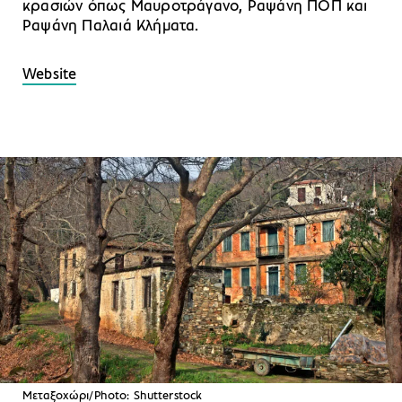
κρασιών όπως Μαυροτράγανο, Ραψάνη ΠΟΠ και
Ραψάνη Παλαιά Κλήματα.
Website
Μεταξοχώρι/Photo: Shutterstock