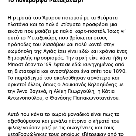
Το πανέμορφο Μεταξοχώρι
Η ρεματιά του Άμυρου ποταμού με τα θεόρατα
πλατάνια και τα παλιά κτίσματα προσφέρει μια
εικόνα που μοιάζει με παλιά καρτ-ποστάλ. Ίσως γι’
αυτό το Μεταξοχώρι, που βρίσκεται στους
πρόποδες του Κισσάβου και πολύ κοντά στην
κωμόπολη της Αγιάς έχει γίνει εδώ και χρόνια ένας
δημοφιλής προορισμός. Την αρχή είχε κάνει ήδη ο
Μποστ όταν το ’69 έφτασε εδώ κυνηγημένος από
τη δικτατορία και αναστήλωσε ένα σπίτι του 1890.
Το παράδειγμά του ακολούθησαν αργότερα και
αρκετοί άλλοι, όπως ο Λουκιανός Κηλαηδόνης με
την Άννα Βαγενά, η Αλίκη Γεωργούλη, η Κάτια
Αντωνοπούλου, ο Θανάσης Παπακωνσταντίνου.
Αυτό που κάνει το χωριό μοναδικό είναι πως τα
αξιοθαύμαστα και μεγάλα πέτρινα οικήματά του
φιλοξενούσαν μαζί με τις οικογένειες και τους
μεταξοσκώληκες τους οποίους εξέτρεφαν από το