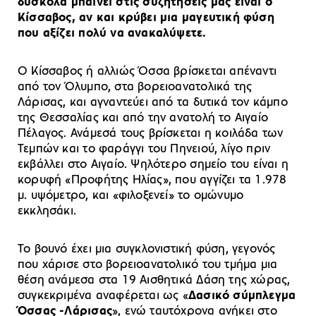
δύσκολα μπαίνει στις συζητήσεις μας είναι ο
Κίσσαβος, αν και κρύβει μια μαγευτική φύση
που αξίζει πολύ να ανακαλύψετε.
Ο Κίσσαβος ή αλλιώς Όσσα βρίσκεται απέναντι
από τον Όλυμπο, στα βορειοανατολικά της
Λάρισας, και αγναντεύει από τα δυτικά τον κάμπο
της Θεσσαλίας και από την ανατολή το Αιγαίο
Πέλαγος. Ανάμεσά τους βρίσκεται η κοιλάδα των
Τεμπών και το φαράγγι του Πηνειού, λίγο πριν
εκβάλλει στο Αιγαίο. Ψηλότερο σημείο του είναι η
κορυφή «Προφήτης Ηλίας», που αγγίζει τα 1.978
μ. υψόμετρο, και «φιλοξενεί» το ομώνυμο
εκκλησάκι.
Το βουνό έχει μια συγκλονιστική φύση, γεγονός
που χάρισε στο βορειοανατολικό του τμήμα μια
θέση ανάμεσα στα 19 Αισθητικά Δάση της χώρας,
συγκεκριμένα αναφέρεται ως «
Δασικό σύμπλεγμα
Όσσας -Λάρισας
», ενώ ταυτόχρονα ανήκει στο