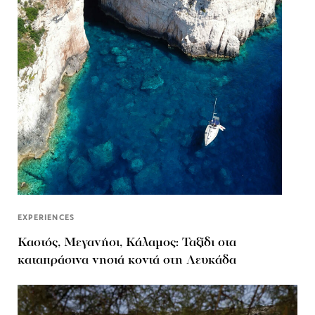
EXPERIENCES
Καστός, Μεγανήσι, Κάλαμος: Ταξίδι στα
καταπράσινα νησιά κοντά στη Λευκάδα