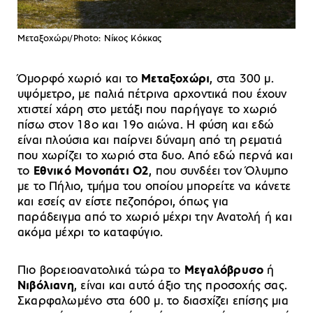
Μεταξοχώρι/Photo: Νίκος Κόκκας
Όμορφό χωριό και το
Μεταξοχώρι
, στα 300 μ.
υψόμετρο, με παλιά πέτρινα αρχοντικά που έχουν
χτιστεί χάρη στο μετάξι που παρήγαγε το χωριό
πίσω στον 18ο και 19ο αιώνα. Η φύση και εδώ
είναι πλούσια και παίρνει δύναμη από τη ρεματιά
που χωρίζει το χωριό στα δυο. Από εδώ περνά και
το
Εθνικό Μονοπάτι Ο2
, που συνδέει τον Όλυμπο
με το Πήλιο, τμήμα του οποίου μπορείτε να κάνετε
και εσείς αν είστε πεζοπόροι, όπως για
παράδειγμα από το χωριό μέχρι την Ανατολή ή και
ακόμα μέχρι το καταφύγιο.
Πιο βορειοανατολικά τώρα το
Μεγαλόβρυσο
ή
Νιβόλιανη
, είναι και αυτό άξιο της προσοχής σας.
Σκαρφαλωμένο στα 600 μ. το διασχίζει επίσης μια