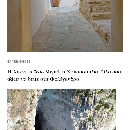
EXPERIENCES
Η Χώρα, η Άνω Μεριά, η Χρυσοσπηλιά -Όλα όσα
αξίζει να δείτε στη Φολέγανδρο