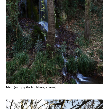
Μεταξοχώρι/Photo: Νίκος Κόκκας