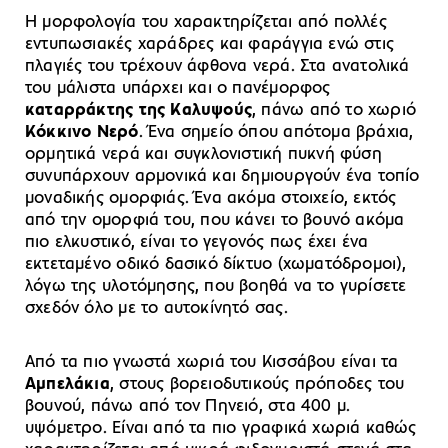
Η μορφολογία του χαρακτηρίζεται από πολλές
εντυπωσιακές χαράδρες και φαράγγια ενώ στις
πλαγιές του τρέχουν άφθονα νερά. Στα ανατολικά
του μάλιστα υπάρχει και ο πανέμορφος
καταρράκτης της Καλυψούς
, πάνω από το χωριό
Κόκκινο Νερό
. Ένα σημείο όπου απότομα βράχια,
ορμητικά νερά και συγκλονιστική πυκνή φύση
συνυπάρχουν αρμονικά και δημιουργούν ένα τοπίο
μοναδικής ομορφιάς. Ένα ακόμα στοιχείο, εκτός
από την ομορφιά του, που κάνει το βουνό ακόμα
πιο ελκυστικό, είναι το γεγονός πως έχει ένα
εκτεταμένο οδικό δασικό δίκτυο (χωματόδρομοι),
λόγω της υλοτόμησης, που βοηθά να το γυρίσετε
σχεδόν όλο με το αυτοκίνητό σας.
Από τα πιο γνωστά χωριά του Κισσάβου είναι τα
Αμπελάκια
, στους βορειοδυτικούς πρόποδες του
βουνού, πάνω από τον Πηνειό, στα 400 μ.
υψόμετρο. Είναι από τα πιο γραφικά χωριά καθώς