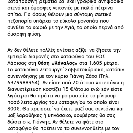
καταπράσινη ρεματιά και έχει γραφικά ανηφορικά
στενά και όμορφες γειτονιές με παλιά πέτρινα
σπίτια. Για όσους θέλουν μια σύντομη σχετικά
πεζοπορία υπάρχει το εύκολο μονοπάτι που
συνδέει το χωριό με την Αγιά, το οποίο περνά από
όμορφη φύση.
Αν δεν θέλετε πολλές ανέσεις αξίζει να ζήσετε την
εμπειρία διαμονής στο καταφύγιο του ΕΟΣ
Λάρισας στη
θέση «Κάναλος»
στα 1.605 μέτρα.
Το καταφύγιο λειτουργεί Σαββατοκύριακα, κατόπιν
συνεννόησης με τον κύριο Γιάννη Ζάχο (Τηλ.
6979988954). Αν είστε από 20 άτομα και επάνω η
διανυκτέρευση κοστίζει 15 €/άτομο ενώ εάν είστε
λιγότεροι θα πρέπει να μοιραστείτε το μίνιμουμ
ποσό λειτουργίας του καταφυγίου το οποίο είναι
300€. Θα χρειαστεί να έχετε μαζί σας σεντόνια και
μαξιλαροθήκες ή υπνόσακο, κουβέρτες θα σας
δώσει ο κ. Γιάννης. Αν θέλετε να φάτε στο
καταφύγιο θα πρέπει να το συνεννοηθείτε με τον