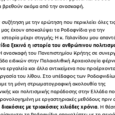
 βρεθούν ακόμα από την ανασκαφή.
 συζήτηση με την ερώτηση που περικλείει όλες τι
ι μας έχουν αποκαλύψει τα Ροδαφνίδια για την
 ιστορία μέχρι στιγμής; Η κ. Γαλανίδου μου απαντ
ίδια ξεκινά η ιστορία του ανθρώπινου πολιτισμ
 Η ανασκαφή του Πανεπιστημίου Κρήτης σε συνερ
άδα ειδικών στην Παλαιολιθική Αρχαιολογία φέρν
να εργαλεία και άλλα αντικείμενα που προέρχοντα
εργασία του λίθου. Στο υπέδαφος των Ροδαφνιδί
με τη μόνη στρωματογραφική ακολουθία της
νικής και πολιτισμικής παράδοσης στην Ελλάδα π
 χρονολογημένη με εργαστηριακές μεθόδους πριν 
 διακόσιες με τριακόσιες χιλιάδες χρόνια
. Η θέσ
ρίσκονται τα Ροδαφνίδια αποκαλύπτει με τη σειρά