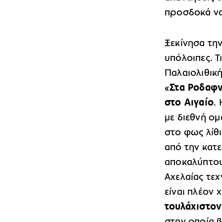
προσδοκά να
Ξεκίνησα την
υπόλοιπες. Τ
Παλαιολιθική
«
Στα Ροδαφν
στο Αιγαίο
.
με διεθνή ομ
στο φως λίθι
από την κατ
αποκαλύπτου
Αχελαίας τεχ
είναι πλέον
τουλάχιστον
στην οποία β