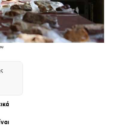
ου
ης
τικά
ίναι