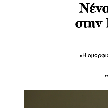
Νένα
στην 
«Η ομορφιά
Σ