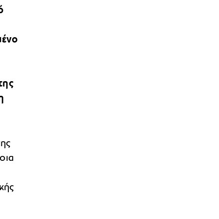
ό
μένο
της
η
της
οια
κής