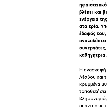
ηφαιστειακό
βλέπει και β
ενέργειά της
στα τρία. Υ
έδαφός του,
ανακαλύπτει
συνεργάτες,
καθηγήτρια 
Η ανασκαφή 
Λέσβου και τ
κρυμμένα μυσ
τοποθετήσει
Κληρονομιάς.
απαντήσεις τ