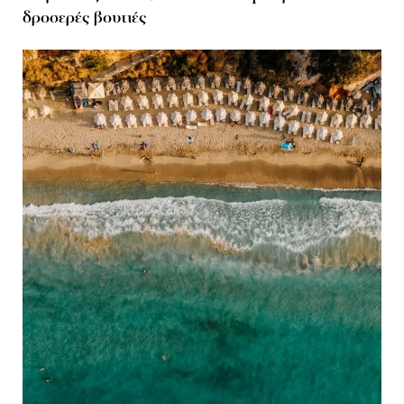
δροσερές βουτιές