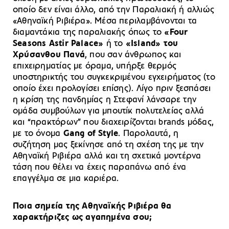
οποίο δεν είναι άλλο, από την Παραλιακή ή αλλιώς
«Αθηναϊκή Ριβιέρα». Μέσα περιλαμβάνονται τα
διαμαντάκια της παραλιακής όπως το
«Four
Seasons Astir Palace»
ή το
«Island» του
Χρύσανθου Πανά
, που σαν άνθρωπος και
επιχειρηματίας με όραμα, υπήρξε θερμός
υποστηρικτής του συγκεκριμένου εγχειρήματος (το
οποίο έχει προλογίσει επίσης). Λίγο πριν ξεσπάσει
η κρίση της πανδημίας η Στεφανί λάνσαρε την
ομάδα συμβούλων για μπουτίκ πολυτελείας αλλά
και “πρακτόρων” που διαχειρίζονται brands μόδας,
με το όνομα
Gang of Style
. Παρολαυτά, η
συζήτηση μας ξεκίνησε από τη σχέση της με την
Αθηναϊκή Ριβιέρα αλλά και τη σχετικά μοντέρνα
τάση που θέλει να έχεις παραπάνω από ένα
επαγγέλμα σε μια καριέρα.
Ποια σημεία της Αθηναϊκής Ριβιέρα θα
χαρακτήριζες ως αγαπημένα σου;